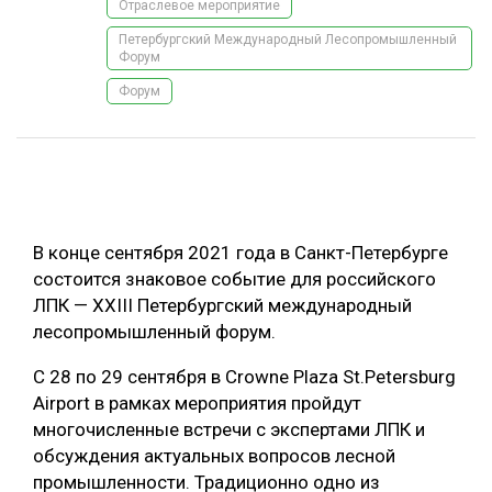
Отраслевое мероприятие
ОБРАБОТКА ДРЕВЕСИНЫ
Петербургский Международный Лесопромышленный
Форум
ЦИФРОВАЯ СРЕДА
РУБРИКИ
Форум
БИОЭНЕРГЕТИКА
ТЕМАТИЧЕСКИЕ ПРОЕКТЫ
ЛЕСОВОССТАНОВЛЕНИЕ И ЗАЩИТА
ЛОГИСТИКА
ПОДБОРКИ СТАТЕЙ
ПРОИЗВОДСТВО ДРЕВЕСНЫХ ПЛИТ
В конце сентября 2021 года в Санкт-Петербурге
ЦБП
состоится знаковое событие для российского
ЛПК — XXIII Петербургский международный
КОМПЛЕКСНАЯ ПЕРЕРАБОТКА
лесопромышленный форум.
ЛЕСОПИЛЕНИЕ
С 28 по 29 сентября в Crowne Plaza St.Petersburg
Airport в рамках мероприятия пройдут
ДЕРЕВЯННОЕ ДОМОСТРОЕНИЕ
многочисленные встречи с экспертами ЛПК и
БЕЗОПАСНОЕ ПРОИЗВОДСТВО
обсуждения актуальных вопросов лесной
промышленности. Традиционно одно из
СОРТИРОВКА ДРЕВЕСИНЫ