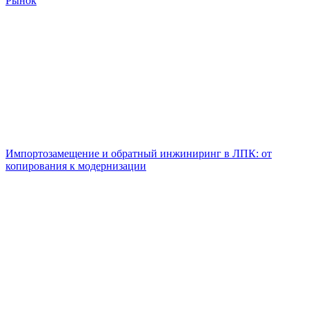
Рынок
Импортозамещение и обратный инжиниринг в ЛПК: от
копирования к модернизации