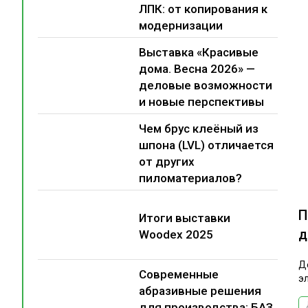
ЛПК: от копирования к
модернизации
Выставка «Красивые
дома. Весна 2026» —
деловые возможности
и новые перспективы
Чем брус клеёный из
шпона (LVL) отличается
от других
пиломатериалов?
П
Итоги выставки
д
Woodex 2025
Д
Современные
э
абразивные решения
для производства: БАЗ