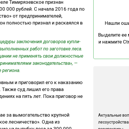
селе Тимирязевское признан
ЕВЕСИНЫ
РЫНОК
0 000 рублей. С начала 2016 года по
ПРОИЗВОДСТВО
ТЕХНОЛОГИИ
ство» от предпринимателей,
н полностью признал и раскаялся в
Нашли ош
ОТРАСЛЕВАЯ ДИСКУССИЯ
Выделите ее
роцедуры заключения договоров купли-
и нажмите Ctr
выполненных работ по заготовке леса.
ещании не применять свои должностные
ринимателями законодательства», —
КАЛЕНДАРЬ ВЫСТАВОК
 региона.
овным и приговорил его к наказанию
 Также суд лишил его права
ниях на пять лет. Пока приговор не
рае за вымогательство крупной
Актуальные во
ое лесничество». Одна из
лесоустройства:
ие на вырубку леса за 300 000
перспективы