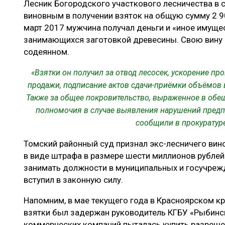
Лесник Богородского участкового лесничества в 
ЛЕСОВОССТАНОВЛЕНИЕ И ЗАЩИТА
СУШКА ДР
виновным в получении взяток на общую сумму 2 90
ЛОГИСТИКА
МЕБЕЛЬНОЕ 
март 2017 мужчина получал деньги и «иное имуще
занимающихся заготовкой древесины. Свою вину о
ПРОИЗВОДСТВО ДРЕВЕСНЫХ ПЛИТ
содеянном.
ЦБП
«Взятки он получил за отвод лесосек, ускорение п
продажи, подписание актов сдачи-приёмки объёмов 
Также за общее покровительство, выраженное в об
ЭКСПЕРТНОЕ МНЕНИЕ
полномочия в случае выявления нарушений предп
сообщили в прокуратуре
Томский районный суд признал экс-лесничего вин
в виде штрафа в размере шести миллионов рублей.
занимать должности в муниципальных и госучрежде
вступил в законную силу.
Напомним, в мае текущего года в Красноярском к
взятки был задержан руководитель КГБУ «Рыбинск
коммерческих компаний пыталась купить разрешен