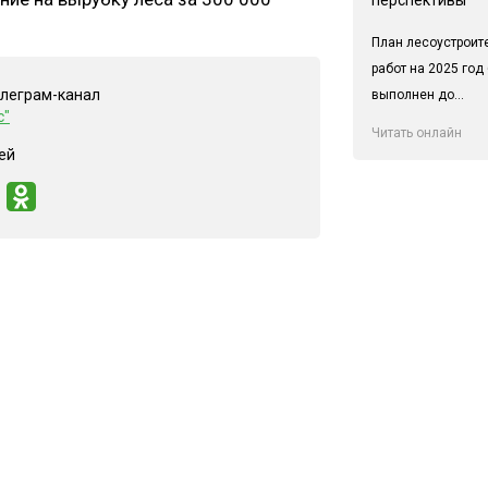
План лесоустроит
работ на 2025 год
елеграм-канал
выполнен до...
с"
Читать онлайн
ей