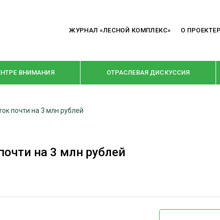
ЖУРНАЛ «ЛЕСНОЙ КОМПЛЕКС»
О ПРОЕКТЕ
ЕНТРЕ ВНИМАНИЯ
ОТРАСЛЕВАЯ ДИСКУССИЯ
ок почти на 3 млн рублей
РУБРИКИ
Я ПЕРЕРАБОТКА
НОВОСТИ
почти на 3 млн рублей
Е
КРУПНЫМ ПЛАНОМ
ОЕ ДОМОСТРОЕНИЕ
ВЗГЛЯД ИЗНУТРИ
 ПРОИЗВОДСТВО
В ЦЕНТРЕ ВНИМАНИЯ
 ДРЕВЕСИНЫ
ПРЕДПРИЯТИЯ ЛПК