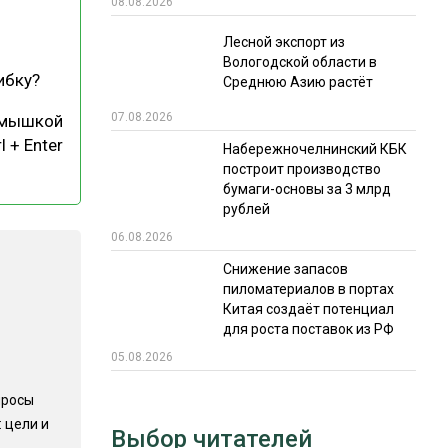
08.08.2026
РЫНКИ СБЫТА
Лесной экспорт из
Вологодской области в
В УСЛОВИЯХ САНКЦИЙ
ибку?
Среднюю Азию растёт
07.08.2026
 мышкой
l + Enter
Набережночелнинский КБК
построит производство
бумаги-основы за 3 млрд
рублей
06.08.2026
ИТОГИ МЕРОПРИЯТИЙ
Снижение запасов
пиломатериалов в портах
Китая создаёт потенциал
для роста поставок из РФ
05.08.2026
просы
 цели и
Выбор читателей