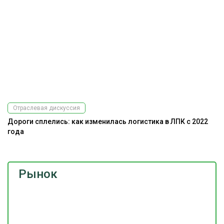
Отраслевая дискуссия
Дороги сплелись: как изменилась логистика в ЛПК с 2022
А
года
Рынок