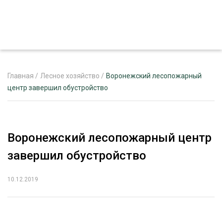
Главная
/
Лесное хозяйство
/
Воронежский лесопожарный
центр завершил обустройство
ЖУРНАЛ «ЛЕСНОЙ КОМПЛЕКС»
О ПРОЕКТЕ
Воронежский лесопожарный центр
РЕКЛАМОДАТЕЛЯМ
завершил обустройство
10.12.2019
ЛЕСНОЕ ХОЗЯЙСТВО
ЭКСПЕРТНОЕ МНЕНИЕ
ЛЕСОЗАГОТОВКА