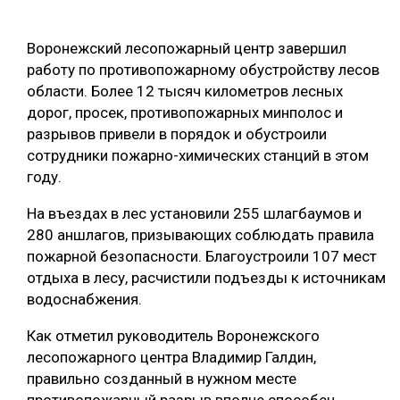
ОБРАБОТКА ДРЕВЕСИНЫ
Воронежский лесопожарный центр завершил
ЦИФРОВАЯ СРЕДА
РУБРИКИ
работу по противопожарному обустройству лесов
БИОЭНЕРГЕТИКА
области. Более 12 тысяч километров лесных
дорог, просек, противопожарных минполос и
ТЕМАТИЧЕСКИЕ ПРОЕКТЫ
ЛЕСОВОССТАНОВЛЕНИЕ И ЗАЩИТА
разрывов привели в порядок и обустроили
ЛОГИСТИКА
сотрудники пожарно-химических станций в этом
ПОДБОРКИ СТАТЕЙ
году.
ПРОИЗВОДСТВО ДРЕВЕСНЫХ ПЛИТ
На въездах в лес установили 255 шлагбаумов и
ЦБП
280 аншлагов, призывающих соблюдать правила
пожарной безопасности. Благоустроили 107 мест
КОМПЛЕКСНАЯ ПЕРЕРАБОТКА
отдыха в лесу, расчистили подъезды к источникам
водоснабжения.
ЛЕСОПИЛЕНИЕ
ДЕРЕВЯННОЕ ДОМОСТРОЕНИЕ
Как отметил руководитель Воронежского
лесопожарного центра Владимир Галдин,
БЕЗОПАСНОЕ ПРОИЗВОДСТВО
правильно созданный в нужном месте
СОРТИРОВКА ДРЕВЕСИНЫ