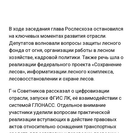
ОБРАБОТКА ДРЕВЕСИНЫ
ЦИФРОВАЯ СРЕДА
РУБРИКИ
В ходе заседания глава Рослесхоза остановился
БИОЭНЕРГЕТИКА
на ключевых моментах развития отрасли.
ТЕМАТИЧЕСКИЕ ПРОЕКТЫ
ЛЕСОВОССТАНОВЛЕНИЕ И ЗАЩИТА
Депутатов волновали вопросы защиты лесного
фонда от огня, организации работы в лесном
ЛОГИСТИКА
ПОДБОРКИ СТАТЕЙ
хозяйстве, кадровой политики. Также речь шла о
ПРОИЗВОДСТВО ДРЕВЕСНЫХ ПЛИТ
реализации федерального проекта «Сохранение
лесов», информатизации лесного комплекса,
ЦБП
лесовосстановлении и охране лесов.
КОМПЛЕКСНАЯ ПЕРЕРАБОТКА
Г-н Советников рассказал о цифровизации
отрасли, запуске ФГИС ЛК, её взаимодействии с
ЛЕСОПИЛЕНИЕ
системой ГЛОНАСС. Отдельное внимание
ДЕРЕВЯННОЕ ДОМОСТРОЕНИЕ
участники уделили вопросам практической
реализации вступающих в действие правовых
БЕЗОПАСНОЕ ПРОИЗВОДСТВО
актов относительно оснащения транспортных
СОРТИРОВКА ДРЕВЕСИНЫ