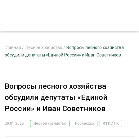
Главная
/
Лесное хозяйство
/
Вопросы лесного хозяйства
обсудили депутаты «Единой России» и Иван Советников
ЖУРНАЛ «ЛЕСНОЙ КОМПЛЕКС»
О ПРОЕКТЕ
Вопросы лесного хозяйства
РЕКЛАМОДАТЕЛЯМ
обсудили депутаты «Единой
России» и Иван Советников
29.01.2025
Лесное хозяйство
Рослесхоз
ФГИС ЛК
ЛЕСНОЕ ХОЗЯЙСТВО
ЭКСПЕРТНОЕ МНЕНИЕ
ЛЕСОЗАГОТОВКА