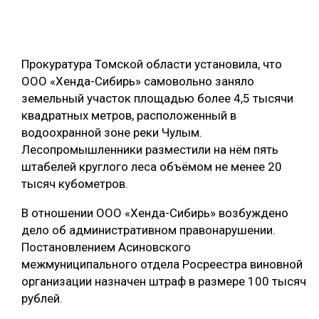
ОБРАБОТКА ДРЕВЕСИНЫ
ЦИФРОВАЯ СРЕДА
РУБРИКИ
Прокуратура Томской области установила, что
БИОЭНЕРГЕТИКА
ООО «Хенда-Сибирь» самовольно заняло
ТЕМАТИЧЕСКИЕ ПРОЕКТЫ
ЛЕСОВОССТАНОВЛЕНИЕ И ЗАЩИТА
земельный участок площадью более 4,5 тысячи
квадратных метров, расположенный в
ЛОГИСТИКА
водоохранной зоне реки Чулым.
ПОДБОРКИ СТАТЕЙ
ПРОИЗВОДСТВО ДРЕВЕСНЫХ ПЛИТ
Лесопромышленники разместили на нём пять
штабелей круглого леса объёмом не менее 20
ЦБП
тысяч кубометров.
В отношении ООО «Хенда-Сибирь» возбуждено
КОМПЛЕКСНАЯ ПЕРЕРАБОТКА
дело об административном правонарушении.
ЛЕСОПИЛЕНИЕ
Постановлением Асиновского
межмуниципального отдела Росреестра виновной
ДЕРЕВЯННОЕ ДОМОСТРОЕНИЕ
организации назначен штраф в размере 100 тысяч
БЕЗОПАСНОЕ ПРОИЗВОДСТВО
рублей.
СОРТИРОВКА ДРЕВЕСИНЫ