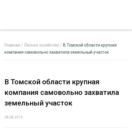
Главная
/
Лесное хозяйство
/
В Томской области крупная
компания самовольно захватила земельный участок
ЖУРНАЛ «ЛЕСНОЙ КОМПЛЕКС»
О ПРОЕКТЕ
В Томской области крупная
РЕКЛАМОДАТЕЛЯМ
компания самовольно захватила
земельный участок
28.08.2019
ЛЕСНОЕ ХОЗЯЙСТВО
ЭКСПЕРТНОЕ МНЕНИЕ
ЛЕСОЗАГОТОВКА