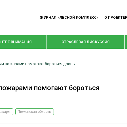
ЖУРНАЛ «ЛЕСНОЙ КОМПЛЕКС»
О ПРОЕКТЕ
ЕНТРЕ ВНИМАНИЯ
ОТРАСЛЕВАЯ ДИСКУССИЯ
ыми пожарами помогают бороться дроны
РУБРИКИ
Я ПЕРЕРАБОТКА
НОВОСТИ
 пожарами помогают бороться
Е
КРУПНЫМ ПЛАНОМ
ОЕ ДОМОСТРОЕНИЕ
ВЗГЛЯД ИЗНУТРИ
 ПРОИЗВОДСТВО
В ЦЕНТРЕ ВНИМАНИЯ
пожары
Тюменская область
 ДРЕВЕСИНЫ
ПРЕДПРИЯТИЯ ЛПК