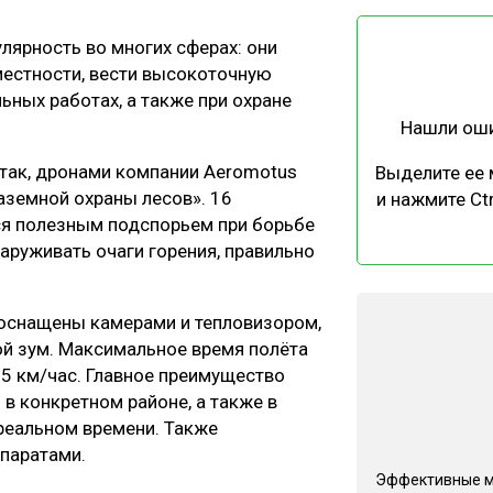
ЕВЕСИНЫ
РЫНОК
лярность во многих сферах: они
ПРОИЗВОДСТВО
ТЕХНОЛОГИИ
естности, вести высокоточную
ОТРАСЛЕВАЯ ДИСКУССИЯ
ьных работах, а также при охране
Нашли ош
 так, дронами компании Aeromotus
Выделите ее
аземной охраны лесов». 16
и нажмите Ctr
тся полезным подспорьем при борьбе
руживать очаги горения, правильно
КАЛЕНДАРЬ ВЫСТАВОК
оснащены камерами и тепловизором,
ой зум. Максимальное время полёта
25 км/час. Главное преимущество
в конкретном районе, а также в
реальном времени. Также
ппаратами.
Эффективные 