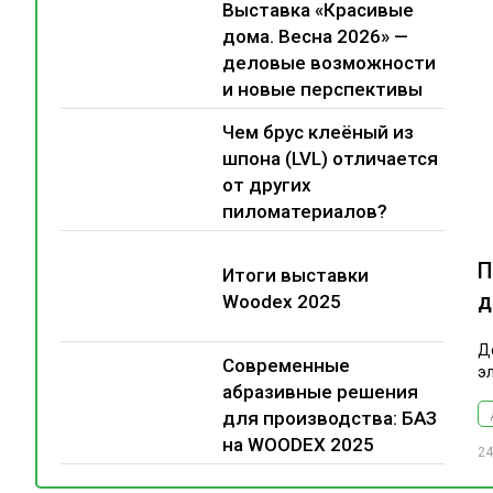
Выставка «Красивые
дома. Весна 2026» —
деловые возможности
и новые перспективы
Чем брус клеёный из
шпона (LVL) отличается
от других
пиломатериалов?
П
Итоги выставки
д
Woodex 2025
Д
Современные
э
абразивные решения
для производства: БАЗ
на WOODEX 2025
24