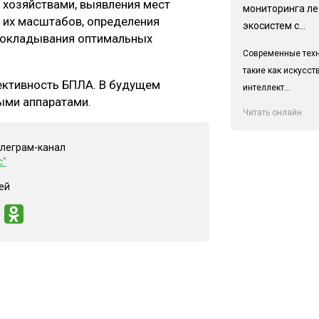
хозяйствами, выявления мест
мониторинга л
и их масштабов, определения
экосистем с...
прокладывания оптимальных
Современные техн
такие как искусс
ктивность БПЛА. В будущем
интеллект...
ыми аппаратами.
Читать онлайн
елеграм-канал
с"
ей