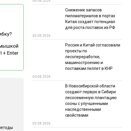
06.08.2026
РЫНКИ СБЫТА
Снижение запасов
пиломатериалов в портах
В УСЛОВИЯХ САНКЦИЙ
Китая создаёт потенциал
для роста поставок из РФ
ибку?
05.08.2026
Россия и Китай согласовали
 мышкой
проекты по
l + Enter
лесопереработке,
машиностроению и
поставкам пеллет в КНР
ИТОГИ МЕРОПРИЯТИЙ
04.08.2026
В Новосибирской области
создают первую в Сибири
лесосеменную плантацию
сосны с улучшенными
наследственными
свойствами
03.08.2026
методы