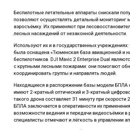
ЛЕСОВОССТАНОВЛЕНИЕ И ЗАЩИТА
СУШКА ДР
Беспилотные летательные аппараты снискали попу
ЛОГИСТИКА
МЕБЕЛЬНОЕ 
позволяют осуществлять детальный мониторинг м
ПРОИЗВОДСТВО ДРЕВЕСНЫХ ПЛИТ
аэросъёмку. Их применяют при лесовосстановител
лесных насаждений от незаконной деятельности.
ЦБП
Используют их и в государственных учреждениях:
была оснащена «Тюменская база авиационной и н
ЭКСПЕРТНОЕ МНЕНИЕ
беспилотников DJI Mavic 2 Enterprise Dual являю
с крупными лесными пожарами: они помогают обна
координировать группы и направлять людей.
Находящиеся в распоряжении базы модели БПЛА 
имеют 2-кратный оптический и 3-кратный цифров
такого дрона составляет 31 минуту при скорости 
БПЛА заключается в оперативности их применения 
возможности ведения и передачи видеосъёмки в 
специалисты отмечают и лёгкость в управлении а