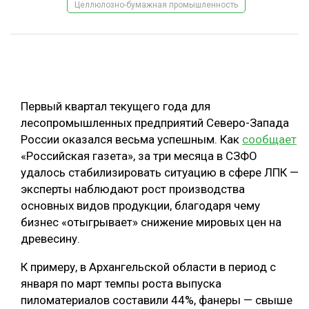
Целлюлозно-бумажная промышленность
ОБРАБОТКА ДРЕВЕСИНЫ
ЦИФРОВАЯ СРЕДА
РУБРИКИ
БИОЭНЕРГЕТИКА
ТЕМАТИЧЕСКИЕ ПРОЕКТЫ
ЛЕСОВОССТАНОВЛЕНИЕ И ЗАЩИТА
Первый квартал текущего года для
ЛОГИСТИКА
лесопромышленных предприятий Северо-Запада
ПОДБОРКИ СТАТЕЙ
России оказался весьма успешным. Как
сообщает
ПРОИЗВОДСТВО ДРЕВЕСНЫХ ПЛИТ
«Российская газета», за три месяца в СЗФО
ЦБП
удалось стабилизировать ситуацию в сфере ЛПК —
эксперты наблюдают рост производства
основных видов продукции, благодаря чему
КОМПЛЕКСНАЯ ПЕРЕРАБОТКА
бизнес «отыгрывает» снижение мировых цен на
ЛЕСОПИЛЕНИЕ
древесину.
ДЕРЕВЯННОЕ ДОМОСТРОЕНИЕ
К примеру, в Архангельской области в период с
БЕЗОПАСНОЕ ПРОИЗВОДСТВО
января по март темпы роста выпуска
пиломатериалов составили 44%, фанеры — свыше
СОРТИРОВКА ДРЕВЕСИНЫ