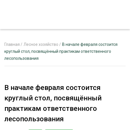
Главная
/
Лесное хозяйство
/
В начале февраля состоится
круглый стол, посвящённый практикам ответственного
лесопользования
ЖУРНАЛ «ЛЕСНОЙ КОМПЛЕКС»
О ПРОЕКТЕ
РЕКЛАМОДАТЕЛЯМ
В начале февраля состоится
круглый стол, посвящённый
практикам ответственного
ЛЕСНОЕ ХОЗЯЙСТВО
лесопользования
ЭКСПЕРТНОЕ МНЕНИЕ
ЛЕСОЗАГОТОВКА