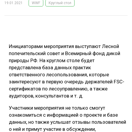
19.01.2021
WWF
Круглый стол
ОБРАБОТКА ДРЕВЕСИНЫ
ЦИФРОВАЯ СРЕДА
РУБРИКИ
БИОЭНЕРГЕТИКА
ТЕМАТИЧЕСКИЕ ПРОЕКТЫ
ЛЕСОВОССТАНОВЛЕНИЕ И ЗАЩИТА
Инициаторами мероприятия выступают Лесной
ЛОГИСТИКА
попечительский совет и Всемирный фонд дикой
ПОДБОРКИ СТАТЕЙ
природы РФ. На круглом столе будет
ПРОИЗВОДСТВО ДРЕВЕСНЫХ ПЛИТ
представлена база данных практик
ЦБП
ответственного лесопользования, которые
заинтересуют в первую очередь держателей FSC-
КОМПЛЕКСНАЯ ПЕРЕРАБОТКА
сертификатов по лесоуправлению, а также
аудиторов, консультантов и т. д.
ЛЕСОПИЛЕНИЕ
Участники мероприятия не только смогут
ДЕРЕВЯННОЕ ДОМОСТРОЕНИЕ
ознакомиться с информацией о проекте и базе
БЕЗОПАСНОЕ ПРОИЗВОДСТВО
данных, но также услышат отзывы пользователей
о ней и примут участие в обсуждении,
СОРТИРОВКА ДРЕВЕСИНЫ