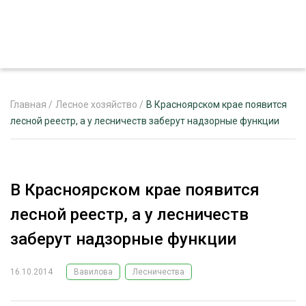
Главная
/
Лесное хозяйство
/
В Красноярском крае появится
лесной реестр, а у лесничеств заберут надзорные функции
ЖУРНАЛ «ЛЕСНОЙ КОМПЛЕКС»
О ПРОЕКТЕ
В Красноярском крае появится
РЕКЛАМОДАТЕЛЯМ
лесной реестр, а у лесничеств
заберут надзорные функции
16.10.2014
Вавилова
Лесничества
ЛЕСНОЕ ХОЗЯЙСТВО
ЭКСПЕРТНОЕ МНЕНИЕ
ЛЕСОЗАГОТОВКА