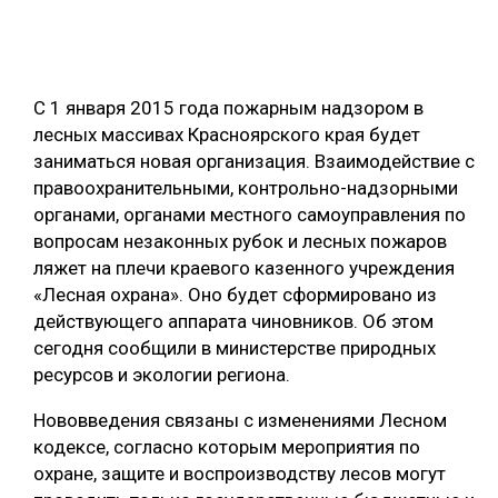
ОБРАБОТКА ДРЕВЕСИНЫ
ЦИФРОВАЯ СРЕДА
РУБРИКИ
С 1 января 2015 года пожарным надзором в
БИОЭНЕРГЕТИКА
лесных массивах Красноярского края будет
ТЕМАТИЧЕСКИЕ ПРОЕКТЫ
ЛЕСОВОССТАНОВЛЕНИЕ И ЗАЩИТА
заниматься новая организация. Взаимодействие с
правоохранительными, контрольно-надзорными
ЛОГИСТИКА
ПОДБОРКИ СТАТЕЙ
органами, органами местного самоуправления по
ПРОИЗВОДСТВО ДРЕВЕСНЫХ ПЛИТ
вопросам незаконных рубок и лесных пожаров
ляжет на плечи краевого казенного учреждения
ЦБП
«Лесная охрана». Оно будет сформировано из
действующего аппарата чиновников. Об этом
КОМПЛЕКСНАЯ ПЕРЕРАБОТКА
сегодня сообщили в министерстве природных
ЛЕСОПИЛЕНИЕ
ресурсов и экологии региона.
ДЕРЕВЯННОЕ ДОМОСТРОЕНИЕ
Нововведения связаны с изменениями Лесном
кодексе, согласно которым мероприятия по
БЕЗОПАСНОЕ ПРОИЗВОДСТВО
охране, защите и воспроизводству лесов могут
СОРТИРОВКА ДРЕВЕСИНЫ