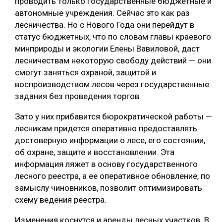
проводить только государственные бюджетные и
автономные учреждения. Сейчас это как раз
СУШКА ДРЕВЕСИНЫ
лесничества. Но с Нового Года они перейдут в
МЕБЕЛЬНОЕ ПРОИЗВОДСТВО
статус бюджетных, что по словам главы краевого
минприроды и экологии Елены Вавиловой, даст
лесничествам некоторую свободу действий — они
смогут заняться охраной, защитой и
воспроизводством лесов через государственные
задания без проведения торгов.
Зато у них прибавится бюрократической работы —
лесникам придется оперативно предоставлять
достоверную информации о лесе, его состоянии,
об охране, защите и восстановлении. Эта
информация ляжет в основу государственного
лесного реестра, а ее оперативное обновление, по
замыслу чиновников, позволит оптимизировать
схему ведения реестра.
Изменения коснутся и аренды лесных участков. В