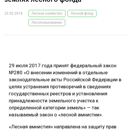
ОБРАБОТКА ДРЕВЕСИНЫ
25.05.2018
Лесное хозяйство
Лесной фонд
ЦИФРОВАЯ СРЕДА
РУБРИКИ
Лесопользование
БИОЭНЕРГЕТИКА
ТЕМАТИЧЕСКИЕ ПРОЕКТЫ
ЛЕСОВОССТАНОВЛЕНИЕ И ЗАЩИТА
ЛОГИСТИКА
ПОДБОРКИ СТАТЕЙ
ПРОИЗВОДСТВО ДРЕВЕСНЫХ ПЛИТ
29 июля 2017 года принят федеральный закон
ЦБП
№280 «О внесении изменений в отдельные
законодательные акты Российской Федерации в
целях устранения противоречий в сведениях
КОМПЛЕКСНАЯ ПЕРЕРАБОТКА
государственных реестров и установления
ЛЕСОПИЛЕНИЕ
принадлежности земельного участка к
определенной категории земель» — так
ДЕРЕВЯННОЕ ДОМОСТРОЕНИЕ
называемый закон о «лесной амнистии».
БЕЗОПАСНОЕ ПРОИЗВОДСТВО
«Лесная амнистия» направлена на защиту прав
СОРТИРОВКА ДРЕВЕСИНЫ