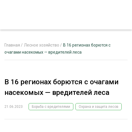
Главная
/
Лесное хозяйство
/
В 16 регионах борются с
очагами насекомых — вредителей леса
ЖУРНАЛ «ЛЕСНОЙ КОМПЛЕКС»
О ПРОЕКТЕ
В 16 регионах борются с очагами
РЕКЛАМОДАТЕЛЯМ
насекомых — вредителей леса
21.06.2023
Борьба с вредителями
Охрана и защита лесов
ЛЕСНОЕ ХОЗЯЙСТВО
ЭКСПЕРТНОЕ МНЕНИЕ
ЛЕСОЗАГОТОВКА