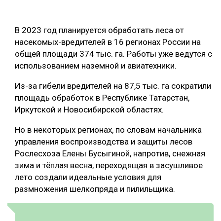
ОБРАБОТКА ДРЕВЕСИНЫ
В 2023 год планируется обработать леса от
ЦИФРОВАЯ СРЕДА
РУБРИКИ
насекомых-вредителей в 16 регионах России на
БИОЭНЕРГЕТИКА
общей площади 374 тыс. га. Работы уже ведутся с
ТЕМАТИЧЕСКИЕ ПРОЕКТЫ
использованием наземной и авиатехники.
ЛЕСОВОССТАНОВЛЕНИЕ И ЗАЩИТА
ЛОГИСТИКА
Из-за гибели вредителей на 87,5 тыс. га сократили
ПОДБОРКИ СТАТЕЙ
площадь обработок в Республике Татарстан,
ПРОИЗВОДСТВО ДРЕВЕСНЫХ ПЛИТ
Иркутской и Новосибирской областях.
ЦБП
Но в некоторых регионах, по словам начальника
управления воспроизводства и защиты лесов
КОМПЛЕКСНАЯ ПЕРЕРАБОТКА
Рослесхоза Елены Бусыгиной, напротив, снежная
зима и тёплая весна, переходящая в засушливое
ЛЕСОПИЛЕНИЕ
лето создали идеальные условия для
ДЕРЕВЯННОЕ ДОМОСТРОЕНИЕ
размножения шелкопряда и пилильщика.
БЕЗОПАСНОЕ ПРОИЗВОДСТВО
СОРТИРОВКА ДРЕВЕСИНЫ