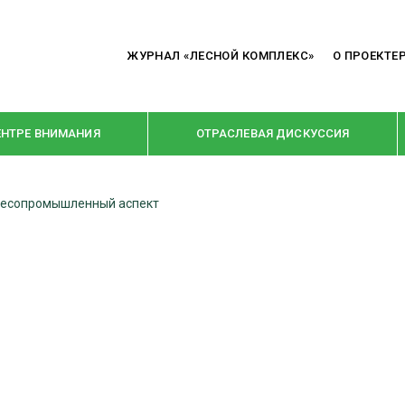
ЖУРНАЛ «ЛЕСНОЙ КОМПЛЕКС»
О ПРОЕКТЕ
ЕНТРЕ ВНИМАНИЯ
ОТРАСЛЕВАЯ ДИСКУССИЯ
 лесопромышленный аспект
РУБРИКИ
Я ПЕРЕРАБОТКА
НОВОСТИ
Е
КРУПНЫМ ПЛАНОМ
ОЕ ДОМОСТРОЕНИЕ
ВЗГЛЯД ИЗНУТРИ
 ПРОИЗВОДСТВО
В ЦЕНТРЕ ВНИМАНИЯ
 ДРЕВЕСИНЫ
ПРЕДПРИЯТИЯ ЛПК