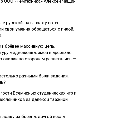
ор ООО «Ремтехника» Алексей Чащин.
е русской, на глазах у сотен
ли свои умения обращаться с пилой.
е.
з брёвен массивную цепь,
туру медвежонка, имея в арсенале
о опилки по сторонам разлетались —
настолько разными были задания.
шь?
, гости Всемирных студенческих игр и
есленников из далёкой таёжной
 лодку из бревна, другой вёсла