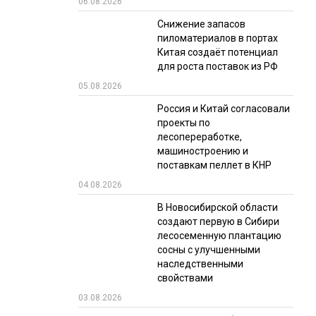
06.08.2026
РЫНКИ СБЫТА
Снижение запасов
пиломатериалов в портах
В УСЛОВИЯХ САНКЦИЙ
Китая создаёт потенциал
для роста поставок из РФ
05.08.2026
Россия и Китай согласовали
проекты по
лесопереработке,
машиностроению и
поставкам пеллет в КНР
ИТОГИ МЕРОПРИЯТИЙ
04.08.2026
В Новосибирской области
создают первую в Сибири
лесосеменную плантацию
сосны с улучшенными
наследственными
свойствами
03.08.2026