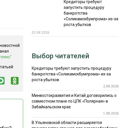
Кредиторы требуют
запустить процедуру
банкротства
«Соликамскбумпрома» из-за
роста убытков
02.08.2026
 новостной
канал
Выбор читателей
плекс"
статьей
Кредиторы требуют запустить процедуру
банкротства «Соликамскбумпрома» из-за
роста убытков
2.08.2026
Минвостокразвития и Китай договорились о
совместном плане по ЦПК «Полярная» в
Забайкальском крае
1.08.2026
В Ульяновской области расширяется
ибку?