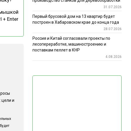
производство станков для деревообработки
31.07.2026
 мышкой
Первый брусовой дом на 13 квартир будет
l + Enter
построен в Хабаровском крае до конца года
28.07.2026
Россия и Китай согласовали проекты по
лесопереработке, машиностроению и
поставкам пеллет в КНР
4.08.2026
просы
 цели и
ельных
 будет