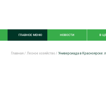
ГЛАВНОЕ МЕНЮ
НОВОСТИ
В Ц
Главная
/
Лесное хозяйство
/
Универсиада в Красноярске:
ЛЕСНОЕ ХОЗЯЙСТВО
КОМПЛЕКСНА
ЛЕСОЗАГОТОВКА
ЛЕСОПИЛЕНИ
ОБРАБОТКА ДРЕВЕСИНЫ
ДЕРЕВЯНН
ЦИФРОВАЯ СРЕДА
БЕЗОПАСНОЕ
БИОЭНЕРГЕТИКА
СОРТИРОВКА