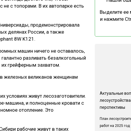
с не с топорами. В их автопарке есть
Выделите ее
и нажмите Ctr
Универсиады, продемонстрировала
ых делянах России, а также
phant 8W K121.
громных машин ничего не оставалось,
а галантно разливать безалкогольный
 их грейферным захватом.
нов железных великанов женщинам
Актуальные во
ких условиях живут лесозаготовители.
лесоустройства:
офе-машина, и полноценные кровати с
перспективы
номное отопление. Это
План лесоустроит
работ на 2025 год
 Сибири рабочие живут в таких