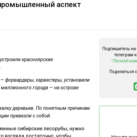
опромышленный аспект
Подпишитесь на
телеграм-
устроили красноярские
"Лесной ком
.
Поделиться 
 — форвардеры, харвестеры, установили
ре миллионного города — на острове
 валку деревьев. По понятным причинам
ации привезли с собой.
менные сибирские лесорубы, нужно
го взгляда достаточно, чтобы
Нашли ош