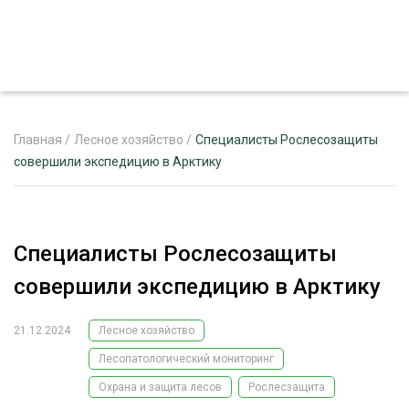
Главная
/
Лесное хозяйство
/
Специалисты Рослесозащиты
совершили экспедицию в Арктику
ЖУРНАЛ «ЛЕСНОЙ КОМПЛЕКС»
О ПРОЕКТЕ
Специалисты Рослесозащиты
РЕКЛАМОДАТЕЛЯМ
совершили экспедицию в Арктику
21.12.2024
Лесное хозяйство
Лесопатологический мониторинг
ЛЕСНОЕ ХОЗЯЙСТВО
ЭКСПЕРТНОЕ МНЕНИЕ
Охрана и защита лесов
Рослесзащита
ЛЕСОЗАГОТОВКА