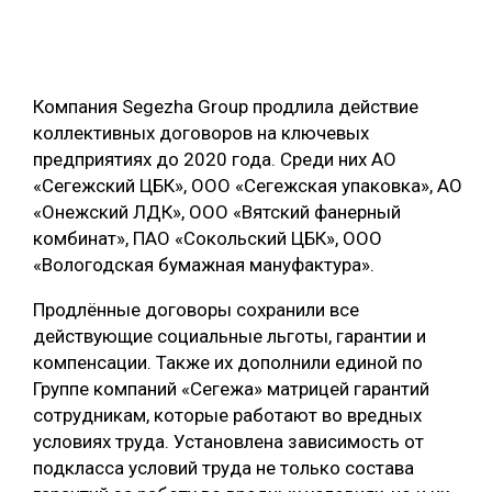
ОБРАБОТКА ДРЕВЕСИНЫ
ЦИФРОВАЯ СРЕДА
РУБРИКИ
Компания Segezha Group продлила действие
БИОЭНЕРГЕТИКА
коллективных договоров на ключевых
ТЕМАТИЧЕСКИЕ ПРОЕКТЫ
ЛЕСОВОССТАНОВЛЕНИЕ И ЗАЩИТА
предприятиях до 2020 года. Среди них АО
«Сегежский ЦБК», ООО «Сегежская упаковка», АО
ЛОГИСТИКА
ПОДБОРКИ СТАТЕЙ
«Онежский ЛДК», ООО «Вятский фанерный
ПРОИЗВОДСТВО ДРЕВЕСНЫХ ПЛИТ
комбинат», ПАО «Сокольский ЦБК», ООО
«Вологодская бумажная мануфактура».
ЦБП
Продлённые договоры сохранили все
КОМПЛЕКСНАЯ ПЕРЕРАБОТКА
действующие социальные льготы, гарантии и
компенсации. Также их дополнили единой по
ЛЕСОПИЛЕНИЕ
Группе компаний «Сегежа» матрицей гарантий
ДЕРЕВЯННОЕ ДОМОСТРОЕНИЕ
сотрудникам, которые работают во вредных
условиях труда. Установлена зависимость от
БЕЗОПАСНОЕ ПРОИЗВОДСТВО
подкласса условий труда не только состава
СОРТИРОВКА ДРЕВЕСИНЫ