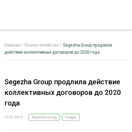
Главная
/
Лесное хозяйство
/
Segezha Group продлила
действие коллективных договоров до 2020 года
ЖУРНАЛ «ЛЕСНОЙ КОМПЛЕКС»
О ПРОЕКТЕ
Segezha Group продлила действие
РЕКЛАМОДАТЕЛЯМ
коллективных договоров до 2020
года
14.01.2019
Segezha Group
Кадры
ЛЕСНОЕ ХОЗЯЙСТВО
ЭКСПЕРТНОЕ МНЕНИЕ
ЛЕСОЗАГОТОВКА