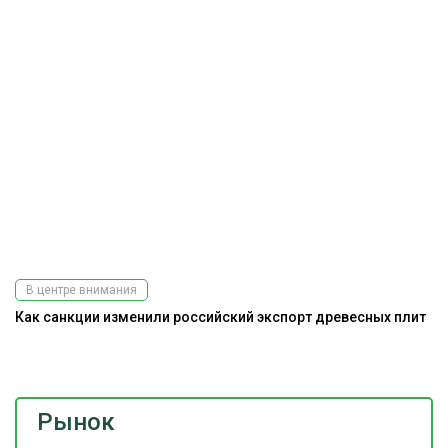
В центре внимания
Как санкции изменили российский экспорт древесных плит
А
Рынок