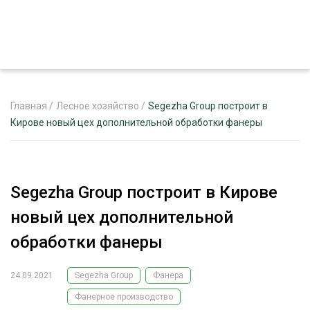
Главная
/
Лесное хозяйство
/
Segezha Group построит в
Кирове новый цех дополнительной обработки фанеры
ЖУРНАЛ «ЛЕСНОЙ КОМПЛЕКС»
О ПРОЕКТЕ
Segezha Group построит в Кирове
РЕКЛАМОДАТЕЛЯМ
новый цех дополнительной
обработки фанеры
24.09.2021
Segezha Group
Фанера
ЛЕСНОЕ ХОЗЯЙСТВО
ЭКСПЕРТНОЕ МНЕНИЕ
Фанерное производство
ЛЕСОЗАГОТОВКА