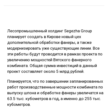
ОБРАБОТКА ДРЕВЕСИНЫ
ЦИФРОВАЯ СРЕДА
РУБРИКИ
БИОЭНЕРГЕТИКА
Лесопромышленный холдинг Segezha Group
ТЕМАТИЧЕСКИЕ ПРОЕКТЫ
ЛЕСОВОССТАНОВЛЕНИЕ И ЗАЩИТА
планирует создать в Кирове новый цех
ЛОГИСТИКА
дополнительной обработки фанеры, а также
ПОДБОРКИ СТАТЕЙ
модернизировать уже существующие линии. Все
ПРОИЗВОДСТВО ДРЕВЕСНЫХ ПЛИТ
эти работы будут проводится в рамках проекта по
ЦБП
увеличению мощностей Вятского фанерного
комбината. Общая сумма инвестиций в данный
проект составляет около 5 млрд рублей.
КОМПЛЕКСНАЯ ПЕРЕРАБОТКА
ЛЕСОПИЛЕНИЕ
Планируется, что по завершении запланированных
работ производственные мощности комбината по
ДЕРЕВЯННОЕ ДОМОСТРОЕНИЕ
выпуску шпона и обработке фанеры увеличатся на
БЕЗОПАСНОЕ ПРОИЗВОДСТВО
63.5 тыс. кубометров в год, а именно до 255 тыс.
кубометров.
СОРТИРОВКА ДРЕВЕСИНЫ