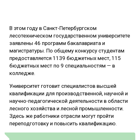
ОБРАБОТКА ДРЕВЕСИНЫ
ЦИФРОВАЯ СРЕДА
РУБРИКИ
В этом году в Санкт-Петербургском
БИОЭНЕРГЕТИКА
лесотехническом государственном университете
ТЕМАТИЧЕСКИЕ ПРОЕКТЫ
ЛЕСОВОССТАНОВЛЕНИЕ И ЗАЩИТА
заявлены 46 программ бакалавриата и
магистратуры. По общему конкурсу студентам
ЛОГИСТИКА
предоставляется 1139 бюджетных мест, 115
ПОДБОРКИ СТАТЕЙ
ПРОИЗВОДСТВО ДРЕВЕСНЫХ ПЛИТ
бюджетных мест по 9 специальностям — в
колледже.
ЦБП
Университет готовит специалистов высшей
квалификации для производственной, научной и
КОМПЛЕКСНАЯ ПЕРЕРАБОТКА
научно-педагогической деятельности в области
ЛЕСОПИЛЕНИЕ
лесного хозяйства и лесной промышленности.
Здесь же работники отрасли могут пройти
ДЕРЕВЯННОЕ ДОМОСТРОЕНИЕ
переподготовку и повысить квалификацию.
БЕЗОПАСНОЕ ПРОИЗВОДСТВО
СОРТИРОВКА ДРЕВЕСИНЫ