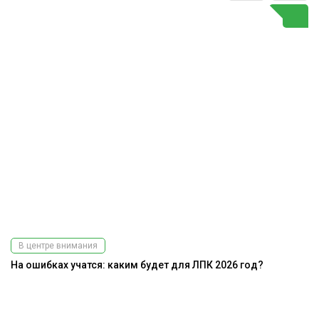
В центре внимания
На ошибках учатся: каким будет для ЛПК 2026 год?
Ра
э