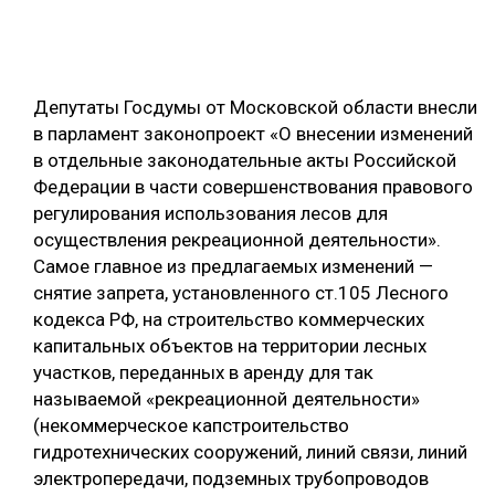
ОБРАБОТКА ДРЕВЕСИНЫ
ЦИФРОВАЯ СРЕДА
РУБРИКИ
Депутаты Госдумы от Московской области внесли
БИОЭНЕРГЕТИКА
в парламент законопроект «О внесении изменений
ТЕМАТИЧЕСКИЕ ПРОЕКТЫ
ЛЕСОВОССТАНОВЛЕНИЕ И ЗАЩИТА
в отдельные законодательные акты Российской
Федерации в части совершенствования правового
ЛОГИСТИКА
ПОДБОРКИ СТАТЕЙ
регулирования использования лесов для
ПРОИЗВОДСТВО ДРЕВЕСНЫХ ПЛИТ
осуществления рекреационной деятельности».
Самое главное из предлагаемых изменений —
ЦБП
снятие запрета, установленного ст.105 Лесного
кодекса РФ, на строительство коммерческих
КОМПЛЕКСНАЯ ПЕРЕРАБОТКА
капитальных объектов на территории лесных
ЛЕСОПИЛЕНИЕ
участков, переданных в аренду для так
называемой «рекреационной деятельности»
ДЕРЕВЯННОЕ ДОМОСТРОЕНИЕ
(некоммерческое капстроительство
БЕЗОПАСНОЕ ПРОИЗВОДСТВО
гидротехнических сооружений, линий связи, линий
электропередачи, подземных трубопроводов
СОРТИРОВКА ДРЕВЕСИНЫ