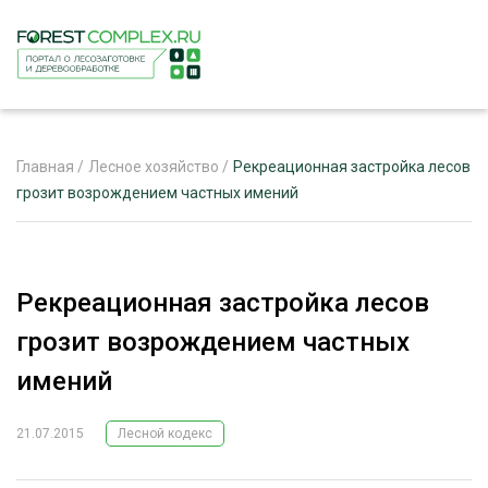
Главная
/
Лесное хозяйство
/
Рекреационная застройка лесов
грозит возрождением частных имений
ЖУРНАЛ «ЛЕСНОЙ КОМПЛЕКС»
О ПРОЕКТЕ
Рекреационная застройка лесов
РЕКЛАМОДАТЕЛЯМ
грозит возрождением частных
имений
21.07.2015
Лесной кодекс
ЛЕСНОЕ ХОЗЯЙСТВО
ЭКСПЕРТНОЕ МНЕНИЕ
ЛЕСОЗАГОТОВКА