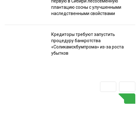
первую в Сибири лесосеменную
плантацию сосны с улучшенными
наследственными свойствами
Кредиторы требуют запустить
процедуру банкротства
«Соликамскбумпрома» из-за роста
убытков