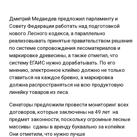
ОБРАБОТКА ДРЕВЕСИНЫ
Дмитрий Медведев предложил парламенту и
ЦИФРОВАЯ СРЕДА
РУБРИКИ
Совету Федерации работать над подготовкой
БИОЭНЕРГЕТИКА
нового Лесного кодекса, а параллельно
ТЕМАТИЧЕСКИЕ ПРОЕКТЫ
реализовывать принятые правительством решения
ЛЕСОВОССТАНОВЛЕНИЕ И ЗАЩИТА
по системе сопровождения лесоматериалов и
ЛОГИСТИКА
маркировке древесины, а также отметил, что
ПОДБОРКИ СТАТЕЙ
систему ЕГАИС нужно дорабатывать. По его
ПРОИЗВОДСТВО ДРЕВЕСНЫХ ПЛИТ
мнению, электронное клеймо должно не только
ЦБП
ставиться на каждое бревно, а маркировка
должна распространяться на всю продуктовую
КОМПЛЕКСНАЯ ПЕРЕРАБОТКА
линейку товаров из леса.
ЛЕСОПИЛЕНИЕ
Сенаторы предложили провести мониторинг всех
договоров, которые заключены на 49 лет на
ДЕРЕВЯННОЕ ДОМОСТРОЕНИЕ
предмет законности, поскольку огромные лесные
БЕЗОПАСНОЕ ПРОИЗВОДСТВО
массивы сданы в аренду буквально за копейки.
Они отметили, что нужно лучше
СОРТИРОВКА ДРЕВЕСИНЫ