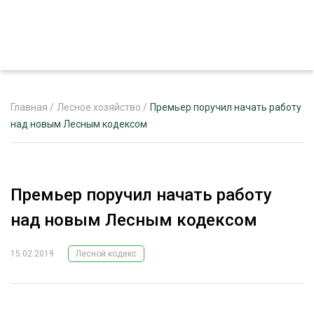
Главная
/
Лесное хозяйство
/
Премьер поручил начать работу
над новым Лесным кодексом
ЖУРНАЛ «ЛЕСНОЙ КОМПЛЕКС»
О ПРОЕКТЕ
Премьер поручил начать работу
РЕКЛАМОДАТЕЛЯМ
над новым Лесным кодексом
15.02.2019
Лесной кодекс
ЛЕСНОЕ ХОЗЯЙСТВО
ЭКСПЕРТНОЕ МНЕНИЕ
ЛЕСОЗАГОТОВКА