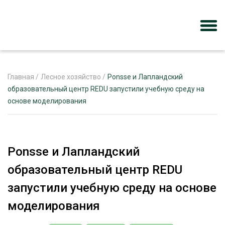
Главная
/
Лесное хозяйство
/
Ponsse и Лапландский
образовательный центр REDU запустили учебную среду на
основе моделирования
ЖУРНАЛ «ЛЕСНОЙ КОМПЛЕКС»
О ПРОЕКТЕ
РЕКЛАМОДАТЕЛЯМ
Ponsse и Лапландский
образовательный центр REDU
запустили учебную среду на основе
ЛЕСНОЕ ХОЗЯЙСТВО
моделирования
ЭКСПЕРТНОЕ МНЕНИЕ
ЛЕСОЗАГОТОВКА