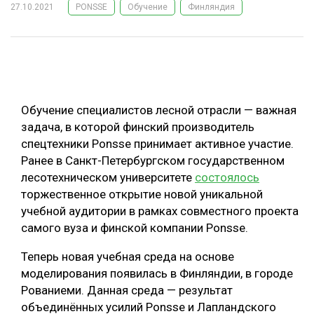
27.10.2021
PONSSE
Обучение
Финляндия
ОБРАБОТКА ДРЕВЕСИНЫ
ЦИФРОВАЯ СРЕДА
РУБРИКИ
БИОЭНЕРГЕТИКА
ТЕМАТИЧЕСКИЕ ПРОЕКТЫ
ЛЕСОВОССТАНОВЛЕНИЕ И ЗАЩИТА
Обучение специалистов лесной отрасли — важная
ЛОГИСТИКА
задача, в которой финский производитель
ПОДБОРКИ СТАТЕЙ
спецтехники Ponsse принимает активное участие.
ПРОИЗВОДСТВО ДРЕВЕСНЫХ ПЛИТ
Ранее в Санкт-Петербургском государственном
ЦБП
лесотехническом университете
состоялось
торжественное открытие новой уникальной
КОМПЛЕКСНАЯ ПЕРЕРАБОТКА
учебной аудитории в рамках совместного проекта
самого вуза и финской компании Ponsse.
ЛЕСОПИЛЕНИЕ
Теперь новая учебная среда на основе
ДЕРЕВЯННОЕ ДОМОСТРОЕНИЕ
моделирования появилась в Финляндии, в городе
БЕЗОПАСНОЕ ПРОИЗВОДСТВО
Рованиеми. Данная среда — результат
объединённых усилий Ponsse и Лапландского
СОРТИРОВКА ДРЕВЕСИНЫ