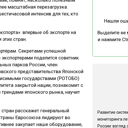
мае, помнят, насколько полезным
ЕВЕСИНЫ
РЫНОК
лее масштабная перезагрузка.
естичасовой интенсив для тех, кто
ПРОИЗВОДСТВО
ТЕХНОЛОГИИ
Нашли ош
ОТРАСЛЕВАЯ ДИСКУССИЯ
кспорта»: впервые об экспорте на
Выделите ее
 этих стран.
и нажмите Ctr
ортёрам. Секретами успешной
 экспортерами поделится советник
ьных парков России, член
КАЛЕНДАРЬ ВЫСТАВОК
овского представительства Японской
ависимыми государствами (РОТОБО)
литета закрытой нации, познакомит с
 трендами японского рынка, научит
х стран расскажет генеральный
Развитие систе
 Страны Евросоюза лидируют во
мониторинга ле
тивнее закупает наше оборудование,
России: взгляд 