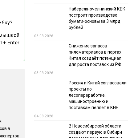
Набережночелнинский КБК
РЫНКИ СБЫТА
построит производство
В УСЛОВИЯХ САНКЦИЙ
бумаги-основы за 3 млрд
ибку?
рублей
 мышкой
06.08.2026
l + Enter
Снижение запасов
пиломатериалов в портах
Китая создаёт потенциал
для роста поставок из РФ
05.08.2026
ИТОГИ МЕРОПРИЯТИЙ
Россия и Китай согласовали
проекты по
лесопереработке,
машиностроению и
поставкам пеллет в КНР
04.08.2026
м
В Новосибирской области
сов в
создают первую в Сибири
экспертов