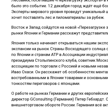
Лесовики, посетившие «Перезагрузку экспорта» в 
ЛЕСОВОССТАНОВЛЕНИЕ И ЗАЩИТА
СУШКА ДР
было это событие. 12 декабря город ждёт ещё бо
Эксперты мирового уровня проведут уникальный ш
ЛОГИСТИКА
МЕБЕЛЬНОЕ 
хочет поставлять лес и пиломатериалы за рубеж.
ПРОИЗВОДСТВО ДРЕВЕСНЫХ ПЛИТ
Восток и Запад сойдутся на новой «Перезагрузке э
ЦБП
рынки Японии и Германии расскажут представители
Япония только начинает открываться нашим эксп
ЭКСПЕРТНОЕ МНЕНИЕ
экспансии на рынок Страны Восходящего солнца с
по Японии и странам АТР в Ассоциации индустриал
президиума Столыпинского клуба, советник Моск
ассоциации по торговли с Россией и новыми нез
Ивао Охаси. Он расскажет об особенностях мента
востребованными в Японии товарами и основными
тонкостям переговоров с японцами.
О работе на рынках Германии и других европейски
директор GConsulting (Германия) Петер Гебхардт.
внешнеторговом обороте России. Германия всё ак