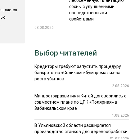
лесосеменную плантацию
сосны с улучшенными
 является
наследственными
лью
свойствами
.
03.08.2026
Выбор читателей
Кредиторы требуют запустить процедуру
банкротства «Соликамскбумпрома» из-за
роста убытков
2.08.2026
Минвостокразвития и Китай договорились о
совместном плане по ЦПК «Полярная» в
Забайкальском крае
1.08.2026
В Ульяновской области расширяется
производство станков для деревообработки
31.07.2026