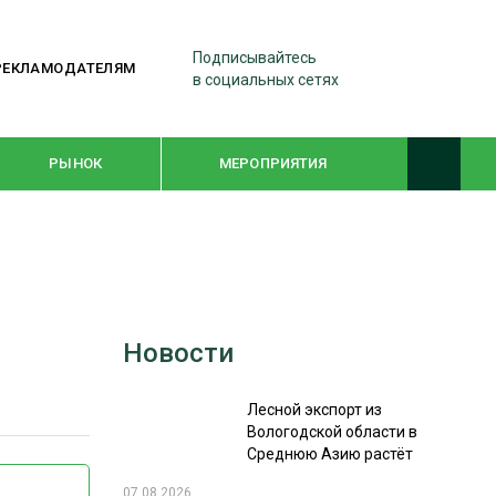
Подписывайтесь
РЕКЛАМОДАТЕЛЯМ
в социальных сетях
РЫНОК
МЕРОПРИЯТИЯ
ТЕМАТИЧЕСКИЕ ПРОЕКТЫ
ЛЕСДРЕВМАШ 2022
Новости
WOODEX-2021
Лесной экспорт из
ПОДБОРКИ СТАТЕЙ
Вологодской области в
Среднюю Азию растёт
СУШКА ДРЕВЕСИНЫ
07.08.2026