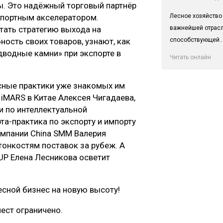
ы. Это надёжный торговый партнёр
Лесное хозяйство
кспортным акселератором.
важнейшей отрас
тать стратегию выхода на
способствующей..
ость своих товаров, узнают, как
дводные камни» при экспорте в
Читать онлайн
сные практики уже знакомых им
 iMARS в Китае Алексея Чигадаева,
и по интеллектуальной
а-практика по экспорту и импорту
мпании China SMM Валерия
тонкостям поставок за рубеж. А
P Елена Лесникова осветит
есной бизнес на новую высоту!
ест ограничено.