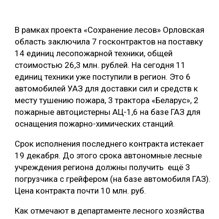
ОБРАБОТКА ДРЕВЕСИНЫ
В рамках проекта «Сохранение лесов» Орловская
ЦИФРОВАЯ СРЕДА
РУБРИКИ
область заключила 7 госконтрактов на поставку
БИОЭНЕРГЕТИКА
14 единиц лесопожарной техники, общей
ТЕМАТИЧЕСКИЕ ПРОЕКТЫ
стоимостью 26,3 млн. рублей. На сегодня 11
ЛЕСОВОССТАНОВЛЕНИЕ И ЗАЩИТА
единиц техники уже поступили в регион. Это 6
ЛОГИСТИКА
автомобилей УАЗ для доставки сил и средств к
ПОДБОРКИ СТАТЕЙ
месту тушению пожара, 3 трактора «Беларус», 2
ПРОИЗВОДСТВО ДРЕВЕСНЫХ ПЛИТ
пожарные автоцистерны АЦ-1,6 на базе ГАЗ для
ЦБП
оснащения пожарно-химических станций.
Срок исполнения последнего контракта истекает
КОМПЛЕКСНАЯ ПЕРЕРАБОТКА
19 декабря. До этого срока автономные лесные
ЛЕСОПИЛЕНИЕ
учреждения региона должны получить ещё 3
погрузчика с грейфером (на базе автомобиля ГАЗ).
ДЕРЕВЯННОЕ ДОМОСТРОЕНИЕ
Цена контракта почти 10 млн. руб.
БЕЗОПАСНОЕ ПРОИЗВОДСТВО
Как отмечают в департаменте лесного хозяйства
СОРТИРОВКА ДРЕВЕСИНЫ