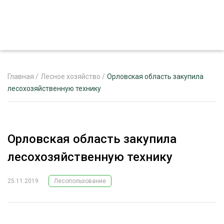
Главная
/
Лесное хозяйство
/
Орловская область закупила
лесохозяйственную технику
ЖУРНАЛ «ЛЕСНОЙ КОМПЛЕКС»
О ПРОЕКТЕ
Орловская область закупила
РЕКЛАМОДАТЕЛЯМ
лесохозяйственную технику
25.11.2019
Лесопользование
ЛЕСНОЕ ХОЗЯЙСТВО
ЭКСПЕРТНОЕ МНЕНИЕ
ЛЕСОЗАГОТОВКА