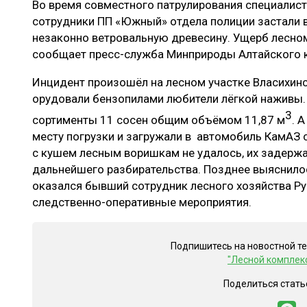
Во время совместного патрулирования специалист
ЛЕСОВОССТАНОВЛЕНИЕ И ЗАЩИТА
СУШКА ДР
сотрудники ПП «Южный» отдела полиции застали 
ЛОГИСТИКА
МЕБЕЛЬНОЕ 
незаконно ветровальную древесину. Ущерб лесном
сообщает пресс-служба Минприроды Алтайского к
ПРОИЗВОДСТВО ДРЕВЕСНЫХ ПЛИТ
Инцидент произошёл на лесном участке Власихинс
ЦБП
орудовали бензопилами любители лёгкой наживы. 
3
сортименты 11 сосен общим объёмом 11,87 м
. 
месту погрузки и загружали в автомобиль КамАЗ 
ЭКСПЕРТНОЕ МНЕНИЕ
с кушем лесным воришкам не удалось, их задержа
дальнейшего разбирательства. Позднее выяснило
оказался бывший сотрудник лесного хозяйства Ру
следственно-оперативные мероприятия.
Подпишитесь на новостной т
"Лесной комплек
Поделиться стать