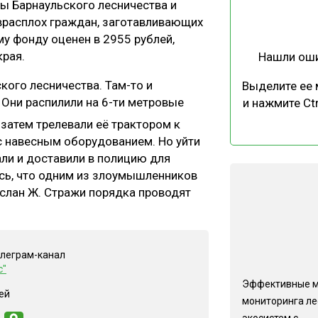
ы Барнаульского лесничества и
ЕВЕСИНЫ
РЫНОК
врасплох граждан, заготавливающих
ПРОИЗВОДСТВО
ТЕХНОЛОГИИ
у фонду оценен в 2955 рублей,
рая.
Нашли ош
ОТРАСЛЕВАЯ ДИСКУССИЯ
кого лесничества. Там-то и
Выделите ее
Они распилили на 6-ти метровые
и нажмите Ctr
А затем трелевали её трактором к
с навесным оборудованием. Но уйти
ли и доставили в полицию для
КАЛЕНДАРЬ ВЫСТАВОК
сь, что одним из злоумышленников
слан Ж. Стражи порядка проводят
елеграм-канал
с"
Эффективные 
ей
мониторинга л
экосистем с...