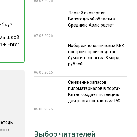
08.08.2026
РЫНКИ СБЫТА
Лесной экспорт из
Вологодской области в
В УСЛОВИЯХ САНКЦИЙ
ибку?
Среднюю Азию растёт
07.08.2026
 мышкой
l + Enter
Набережночелнинский КБК
построит производство
бумаги-основы за 3 млрд
рублей
06.08.2026
ИТОГИ МЕРОПРИЯТИЙ
Снижение запасов
пиломатериалов в портах
Китая создаёт потенциал
для роста поставок из РФ
05.08.2026
методы
есных
Выбор читателей