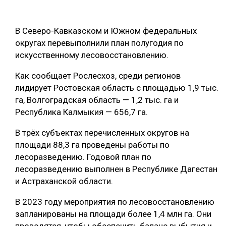
ОБРАБОТКА ДРЕВЕСИНЫ
В Северо-Кавказском и Южном федеральных
ЦИФРОВАЯ СРЕДА
РУБРИКИ
округах перевыполнили план полугодия по
БИОЭНЕРГЕТИКА
искусственному лесовосстановлению.
ТЕМАТИЧЕСКИЕ ПРОЕКТЫ
ЛЕСОВОССТАНОВЛЕНИЕ И ЗАЩИТА
Как сообщает Рослесхоз, среди регионов
ЛОГИСТИКА
лидирует Ростовская область с площадью 1,9 тыс.
ПОДБОРКИ СТАТЕЙ
га, Волгоградская область — 1,2 тыс. га и
ПРОИЗВОДСТВО ДРЕВЕСНЫХ ПЛИТ
Республика Калмыкия — 656,7 га.
ЦБП
В трёх субъектах перечисленных округов на
площади 88,3 га проведены работы по
КОМПЛЕКСНАЯ ПЕРЕРАБОТКА
лесоразведению. Годовой план по
лесоразведению выполнен в Республике Дагестан
ЛЕСОПИЛЕНИЕ
и Астраханской области.
ДЕРЕВЯННОЕ ДОМОСТРОЕНИЕ
В 2023 году мероприятия по лесовосстановлению
БЕЗОПАСНОЕ ПРОИЗВОДСТВО
запланированы на площади более 1,4 млн га. Они
СОРТИРОВКА ДРЕВЕСИНЫ