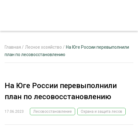
Главная
/
Лесное хозяйство
/
На Юге России перевыполнили
план по лесовосстановлению
ЖУРНАЛ «ЛЕСНОЙ КОМПЛЕКС»
О ПРОЕКТЕ
На Юге России перевыполнили
РЕКЛАМОДАТЕЛЯМ
план по лесовосстановлению
17.06.2023
Лесовосстановление
Охрана и защита лесов
ЛЕСНОЕ ХОЗЯЙСТВО
ЭКСПЕРТНОЕ МНЕНИЕ
ЛЕСОЗАГОТОВКА