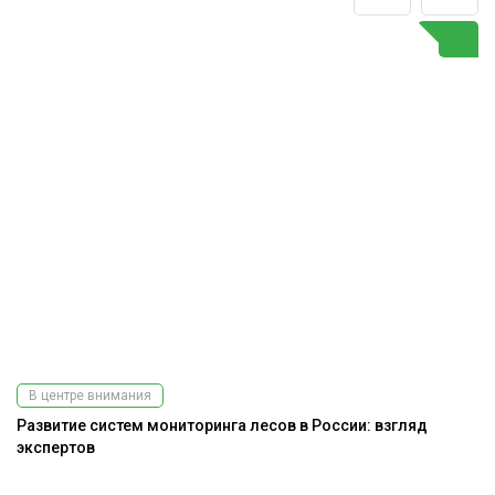
В центре внимания
Развитие систем мониторинга лесов в России: взгляд
Э
экспертов