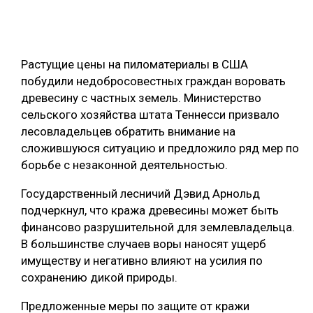
ОБРАБОТКА ДРЕВЕСИНЫ
ЦИФРОВАЯ СРЕДА
РУБРИКИ
Растущие цены на пиломатериалы в США
БИОЭНЕРГЕТИКА
побудили недобросовестных граждан воровать
ТЕМАТИЧЕСКИЕ ПРОЕКТЫ
ЛЕСОВОССТАНОВЛЕНИЕ И ЗАЩИТА
древесину с частных земель. Министерство
сельского хозяйства штата Теннесси призвало
ЛОГИСТИКА
лесовладельцев обратить внимание на
ПОДБОРКИ СТАТЕЙ
ПРОИЗВОДСТВО ДРЕВЕСНЫХ ПЛИТ
сложившуюся ситуацию и предложило ряд мер по
борьбе с незаконной деятельностью.
ЦБП
Государственный лесничий Дэвид Арнольд
КОМПЛЕКСНАЯ ПЕРЕРАБОТКА
подчеркнул, что кража древесины может быть
финансово разрушительной для землевладельца.
ЛЕСОПИЛЕНИЕ
В большинстве случаев воры наносят ущерб
ДЕРЕВЯННОЕ ДОМОСТРОЕНИЕ
имуществу и негативно влияют на усилия по
сохранению дикой природы.
БЕЗОПАСНОЕ ПРОИЗВОДСТВО
Предложенные меры по защите от кражи
СОРТИРОВКА ДРЕВЕСИНЫ