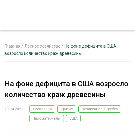
Главная
/
Лесное хозяйство
/
На фоне дефицита в США
возросло количество краж древесины
ЖУРНАЛ «ЛЕСНОЙ КОМПЛЕКС»
О ПРОЕКТЕ
На фоне дефицита в США возросло
РЕКЛАМОДАТЕЛЯМ
количество краж древесины
20.04.2021
Древесина
Кризис
Незаконная вырубка
Пиломатериалы
США
ЛЕСНОЕ ХОЗЯЙСТВО
ЭКСПЕРТНОЕ МНЕНИЕ
ЛЕСОЗАГОТОВКА