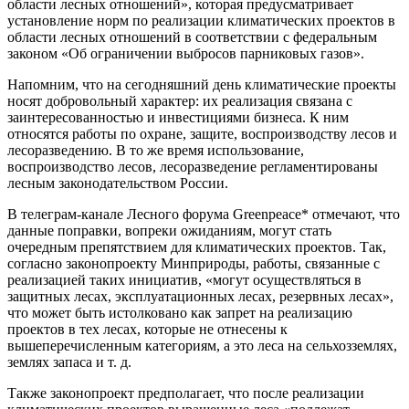
области лесных отношений», которая предусматривает
установление норм по реализации климатических проектов в
области лесных отношений в соответствии с федеральным
законом «Об ограничении выбросов парниковых газов».
Напомним, что на сегодняшний день климатические проекты
носят добровольный характер: их реализация связана с
заинтересованностью и инвестициями бизнеса. К ним
относятся работы по охране, защите, воспроизводству лесов и
лесоразведению. В то же время использование,
воспроизводство лесов, лесоразведение регламентированы
лесным законодательством России.
В телеграм-канале Лесного форума Greenpeace* отмечают, что
данные поправки, вопреки ожиданиям, могут стать
очередным препятствием для климатических проектов. Так,
согласно законопроекту Минприроды, работы, связанные с
реализацией таких инициатив, «могут осуществляться в
защитных лесах, эксплуатационных лесах, резервных лесах»,
что может быть истолковано как запрет на реализацию
проектов в тех лесах, которые не отнесены к
вышеперечисленным категориям, а это леса на сельхозземлях,
землях запаса и т. д.
Также законопроект предполагает, что после реализации