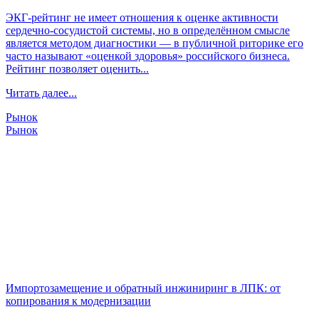
ЭКГ-рейтинг не имеет отношения к оценке активности
сердечно-сосудистой системы, но в определённом смысле
является методом диагностики — в публичной риторике его
часто называют «оценкой здоровья» российского бизнеса.
Рейтинг позволяет оценить...
Читать далее...
Рынок
Рынок
Импортозамещение и обратный инжиниринг в ЛПК: от
копирования к модернизации