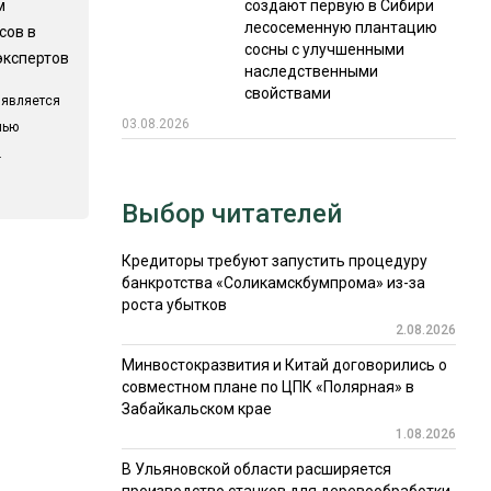
м
создают первую в Сибири
лесосеменную плантацию
сов в
сосны с улучшенными
экспертов
наследственными
свойствами
 является
03.08.2026
лью
.
Выбор читателей
Кредиторы требуют запустить процедуру
банкротства «Соликамскбумпрома» из-за
роста убытков
2.08.2026
Минвостокразвития и Китай договорились о
совместном плане по ЦПК «Полярная» в
Забайкальском крае
1.08.2026
В Ульяновской области расширяется