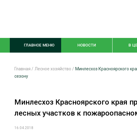
ГЛАВНОЕ МЕНЮ
НОВОСТИ
В Ц
Главная
/
Лесное хозяйство
/
Минлесхоз Красноярского кра
сезону
ЛЕСНОЕ ХОЗЯЙСТВО
КОМПЛЕКСНА
ЛЕСОЗАГОТОВКА
ЛЕСОПИЛЕНИ
Минлесхоз Красноярского края п
ОБРАБОТКА ДРЕВЕСИНЫ
ДЕРЕВЯНН
лесных участков к пожароопасно
ЦИФРОВАЯ СРЕДА
БЕЗОПАСНОЕ
16.04.2018
БИОЭНЕРГЕТИКА
СОРТИРОВКА