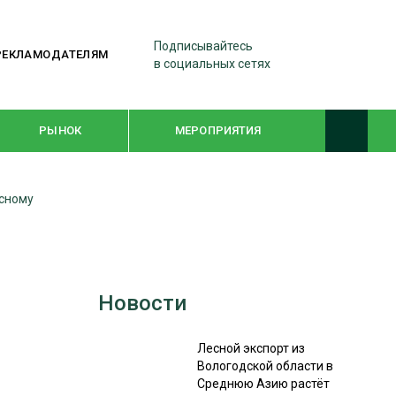
Подписывайтесь
РЕКЛАМОДАТЕЛЯМ
в социальных сетях
РЫНОК
МЕРОПРИЯТИЯ
асному
ТЕМАТИЧЕСКИЕ ПРОЕКТЫ
ЛЕСДРЕВМАШ 2022
WOODEX-2021
Новости
ПОДБОРКИ СТАТЕЙ
Лесной экспорт из
Вологодской области в
Среднюю Азию растёт
СУШКА ДРЕВЕСИНЫ