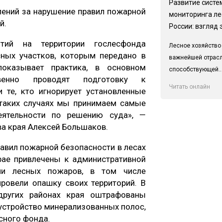
Развитие систе
лений за нарушение правил пожарной
мониторинга ле
й.
России: взгляд 
тий на территории гослесфонда
Лесное хозяйство
ных участков, которым передано в
важнейшей отрас
оказывает практика, в основном
способствующей..
твенно проводят подготовку к
Читать онлайн
 те, кто игнорирует установленные
 таких случаях мы принимаем самые
еятельности по решению суда», —
ва края Алексей Большаков.
равил пожарной безопасности в лесах
рае привлечены к административной
нии лесных пожаров, в том числе
ровели опашку своих территорий. В
других районах края оштрафованы
устройство минерализованных полос,
есного фонда.