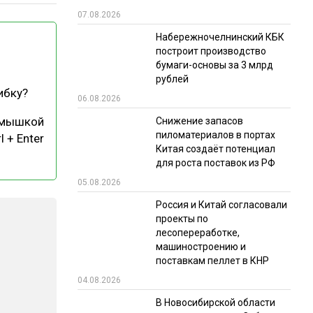
07.08.2026
РЫНКИ СБЫТА
Набережночелнинский КБК
В УСЛОВИЯХ САНКЦИЙ
построит производство
бумаги-основы за 3 млрд
рублей
ибку?
06.08.2026
 мышкой
Снижение запасов
пиломатериалов в портах
l + Enter
Китая создаёт потенциал
для роста поставок из РФ
ИТОГИ МЕРОПРИЯТИЙ
05.08.2026
Россия и Китай согласовали
проекты по
лесопереработке,
машиностроению и
поставкам пеллет в КНР
04.08.2026
В Новосибирской области