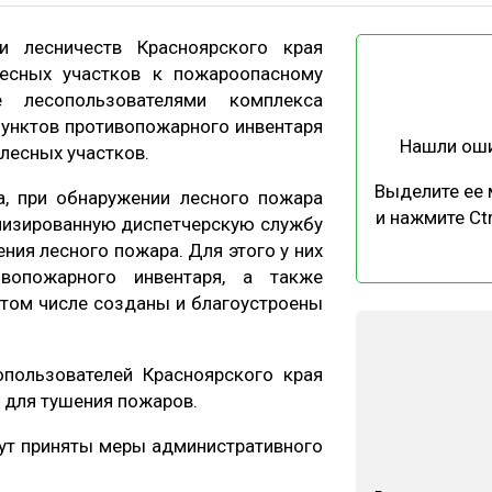
ЕВЕСИНЫ
РЫНОК
и лесничеств Красноярского края
ПРОИЗВОДСТВО
ТЕХНОЛОГИИ
лесных участков к пожароопасному
ОТРАСЛЕВАЯ ДИСКУССИЯ
е лесопользователями комплекса
пунктов противопожарного инвентаря
Нашли ош
лесных участков.
Выделите ее
а, при обнаружении лесного пожара
и нажмите Ctr
лизированную диспетчерскую службу
ния лесного пожара. Для этого у них
КАЛЕНДАРЬ ВЫСТАВОК
вопожарного инвентаря, а также
том числе созданы и благоустроены
опользователей Красноярского края
 для тушения пожаров.
ут приняты меры административного