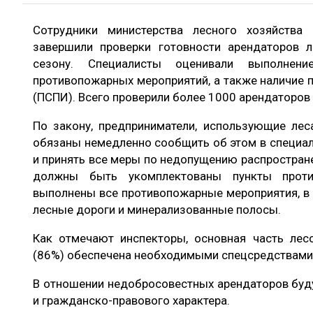
ЛЕСОВОССТАНОВЛЕНИЕ И ЗАЩИТА
СУШКА ДР
Сотрудники министерства лесного хозяйства 
ЛОГИСТИКА
МЕБЕЛЬНОЕ 
завершили проверки готовности арендаторов 
ПРОИЗВОДСТВО ДРЕВЕСНЫХ ПЛИТ
сезону. Специалисты оценивали выполнени
противопожарных мероприятий, а также наличие 
ЦБП
(ПСПИ). Всего проверили более 1000 арендаторов 
По закону, предприниматели, использующие лес
ЭКСПЕРТНОЕ МНЕНИЕ
обязаны немедленно сообщить об этом в специа
и принять все меры по недопущению распростране
должны быть укомплектованы пункты проти
выполнены все противопожарные мероприятия, в 
лесные дороги и минерализованные полосы.
Как отмечают инспекторы, основная часть лес
(86%) обеспечена необходимыми спецсредствами
В отношении недобросовестных арендаторов буд
и гражданско-правового характера.