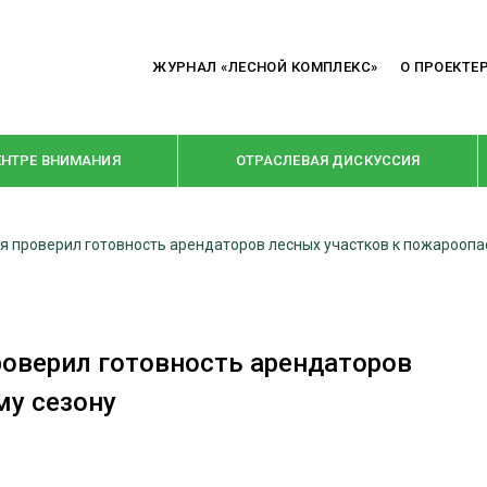
ЖУРНАЛ «ЛЕСНОЙ КОМПЛЕКС»
О ПРОЕКТЕ
ЕНТРЕ ВНИМАНИЯ
ОТРАСЛЕВАЯ ДИСКУССИЯ
я проверил готовность арендаторов лесных участков к пожарооп
РУБРИКИ
Я ПЕРЕРАБОТКА
НОВОСТИ
Е
КРУПНЫМ ПЛАНОМ
роверил готовность арендаторов
ОЕ ДОМОСТРОЕНИЕ
ВЗГЛЯД ИЗНУТРИ
му сезону
 ПРОИЗВОДСТВО
В ЦЕНТРЕ ВНИМАНИЯ
 ДРЕВЕСИНЫ
ПРЕДПРИЯТИЯ ЛПК