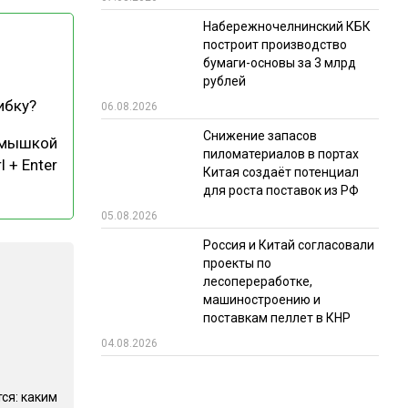
Набережночелнинский КБК
РЫНКИ СБЫТА
построит производство
В УСЛОВИЯХ САНКЦИЙ
бумаги-основы за 3 млрд
рублей
ибку?
06.08.2026
Снижение запасов
 мышкой
пиломатериалов в портах
l + Enter
Китая создаёт потенциал
для роста поставок из РФ
05.08.2026
ИТОГИ МЕРОПРИЯТИЙ
Россия и Китай согласовали
проекты по
лесопереработке,
машиностроению и
поставкам пеллет в КНР
04.08.2026
ся: каким