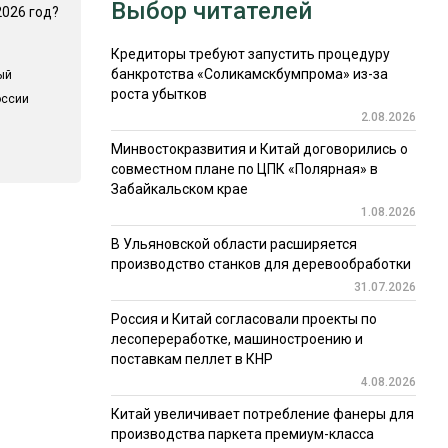
Выбор читателей
2026 год?
Кредиторы требуют запустить процедуру
банкротства «Соликамскбумпрома» из-за
ый
роста убытков
оссии
2.08.2026
Минвостокразвития и Китай договорились о
совместном плане по ЦПК «Полярная» в
Забайкальском крае
1.08.2026
В Ульяновской области расширяется
производство станков для деревообработки
31.07.2026
Россия и Китай согласовали проекты по
лесопереработке, машиностроению и
поставкам пеллет в КНР
4.08.2026
Китай увеличивает потребление фанеры для
производства паркета премиум-класса