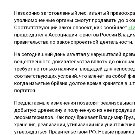
ЛЕСОВОССТАНОВЛЕНИЕ И ЗАЩИТА
СУШКА ДР
Незаконно заготовленный лес, изъятый правоохра
ЛОГИСТИКА
МЕБЕЛЬНОЕ 
уполномоченные органы смогут продавать до око
ПРОИЗВОДСТВО ДРЕВЕСНЫХ ПЛИТ
Соответствующий законопроект, как сообщает
«Г
председателя Ассоциации юристов России Владим
ЦБП
правительства по законопроектной деятельности.
На сегодняшний день изъятая у нарушителей древ
ЭКСПЕРТНОЕ МНЕНИЕ
вещественного доказательства вплоть до окончан
требует не только наличия площадей для непосред
соответствующих условий, что влечёт за собой фи
когда изъятые брёвна долгое время хранятся в ш
портятся.
Предлагаемые изменения позволят реализовывать
добытую древесину и полученную из неё продукц
лесоматериалов. Как подчёркивает Владимир Грузд
хранения, реализации, утилизации или уничтожени
утверждаться Правительством РФ. Новые правила 