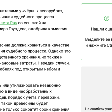
ЕВЕСИНЫ
РЫНОК
нителями у «чёрных лесорубов»,
ПРОИЗВОДСТВО
ТЕХНОЛОГИИ
нчания судебного процесса.
ОТРАСЛЕВАЯ ДИСКУССИЯ
азета.Ru»
со ссылкой на
ира Груздева, одобрила комиссия
Нашли ош
Выделите ее
есина должна храниться в качестве
и нажмите Ctr
ия судебного процесса. Однако это
ственного хранения, но также и
КАЛЕНДАРЬ ВЫСТАВОК
нансовые затраты. Нередки случаи,
табелях под открытым небом и
 или утилизировать незаконно
ию в виде необработанных
ев, порядок учета, перевозки,
я такой древесины будет
не только сократят сроки хранения
На ошибках учат