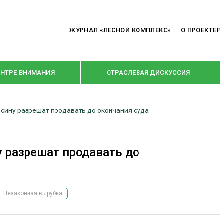
ЖУРНАЛ «ЛЕСНОЙ КОМПЛЕКС»
О ПРОЕКТЕ
ЕНТРЕ ВНИМАНИЯ
ОТРАСЛЕВАЯ ДИСКУССИЯ
сину разрешат продавать до окончания суда
РУБРИКИ
Я ПЕРЕРАБОТКА
НОВОСТИ
 разрешат продавать до
Е
КРУПНЫМ ПЛАНОМ
ОЕ ДОМОСТРОЕНИЕ
ВЗГЛЯД ИЗНУТРИ
 ПРОИЗВОДСТВО
В ЦЕНТРЕ ВНИМАНИЯ
Незаконная вырубка
 ДРЕВЕСИНЫ
ПРЕДПРИЯТИЯ ЛПК