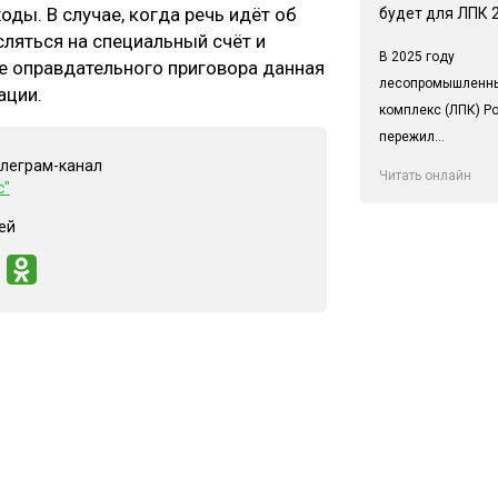
ды. В случае, когда речь идёт об
будет для ЛПК 
сляться на специальный счёт и
В 2025 году
ае оправдательного приговора данная
лесопромышленн
ации.
комплекс (ЛПК) Р
пережил...
елеграм-канал
Читать онлайн
с"
ей