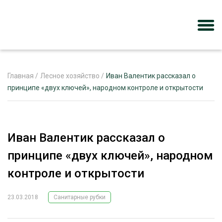
Главная
/
Лесное хозяйство
/
Иван Валентик рассказал о
принципе «двух ключей», народном контроле и открытости
ЖУРНАЛ «ЛЕСНОЙ КОМПЛЕКС»
О ПРОЕКТЕ
Иван Валентик рассказал о
РЕКЛАМОДАТЕЛЯМ
принципе «двух ключей», народном
контроле и открытости
23.03.2018
Санитарные рубки
ЛЕСНОЕ ХОЗЯЙСТВО
ЭКСПЕРТНОЕ МНЕНИЕ
ЛЕСОЗАГОТОВКА