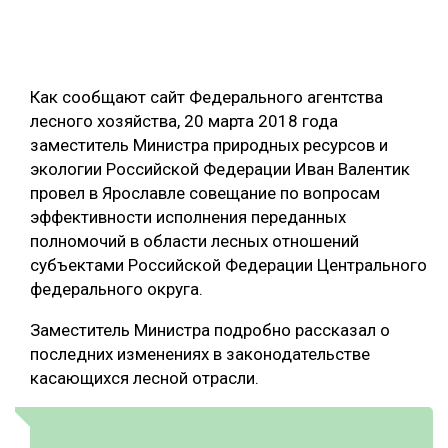
ОБРАБОТКА ДРЕВЕСИНЫ
ЦИФРОВАЯ СРЕДА
РУБРИКИ
Как сообщают сайт Федерального агентства
БИОЭНЕРГЕТИКА
лесного хозяйства, 20 марта 2018 года
ТЕМАТИЧЕСКИЕ ПРОЕКТЫ
ЛЕСОВОССТАНОВЛЕНИЕ И ЗАЩИТА
заместитель Министра природных ресурсов и
экологии Российской Федерации Иван Валентик
ЛОГИСТИКА
ПОДБОРКИ СТАТЕЙ
провел в Ярославле совещание по вопросам
ПРОИЗВОДСТВО ДРЕВЕСНЫХ ПЛИТ
эффективности исполнения переданных
полномочий в области лесных отношений
ЦБП
субъектами Российской Федерации Центрального
федерального округа.
КОМПЛЕКСНАЯ ПЕРЕРАБОТКА
Заместитель Министра подробно рассказал о
ЛЕСОПИЛЕНИЕ
последних изменениях в законодательстве
ДЕРЕВЯННОЕ ДОМОСТРОЕНИЕ
касающихся лесной отрасли.
БЕЗОПАСНОЕ ПРОИЗВОДСТВО
СОРТИРОВКА ДРЕВЕСИНЫ