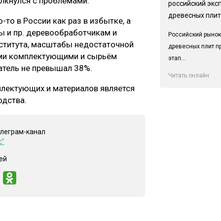
олкнулся с проблемами.
российский экс
древесных плит
-то в России как раз в избытке, а
ры и пр. деревообработчикам и
Российский рынок
ститута, масштабы недостаточной
древесных плит п
ыми комплектующими и сырьём
этап...
затель не превышал 38%.
Читать онлайн
плектующих и материалов является
одства.
елеграм-канал
с"
ей