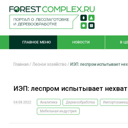
ГЛАВНОЕ МЕНЮ
НОВОСТИ
В Ц
Главная
/
Лесное хозяйство
/
ИЭП: леспром испытывает нех
ЛЕСНОЕ ХОЗЯЙСТВО
КОМПЛЕКСНА
ИЭП: леспром испытывает нехват
ЛЕСОЗАГОТОВКА
ЛЕСОПИЛЕНИ
ОБРАБОТКА ДРЕВЕСИНЫ
ДЕРЕВЯНН
04.08.2022
Аналитика
Деревообработка
Импортозамещ
ЦИФРОВАЯ СРЕДА
БЕЗОПАСНОЕ
Мебельная индустрия
БИОЭНЕРГЕТИКА
СОРТИРОВКА