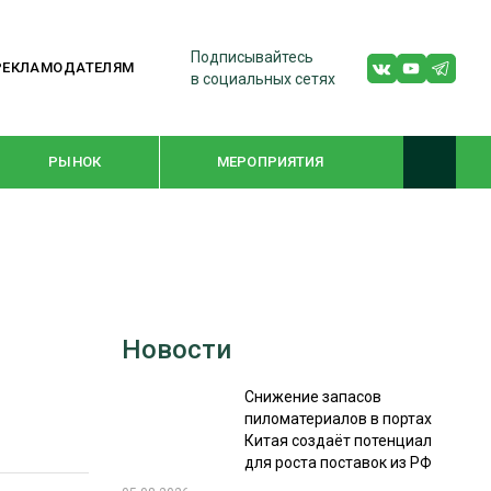
Подписывайтесь
РЕКЛАМОДАТЕЛЯМ
в социальных сетях
РЫНОК
МЕРОПРИЯТИЯ
ТЕМАТИЧЕСКИЕ ПРОЕКТЫ
ЛЕСДРЕВМАШ 2022
Новости
WOODEX-2021
Снижение запасов
пиломатериалов в портах
ПОДБОРКИ СТАТЕЙ
Китая создаёт потенциал
для роста поставок из РФ
СУШКА ДРЕВЕСИНЫ