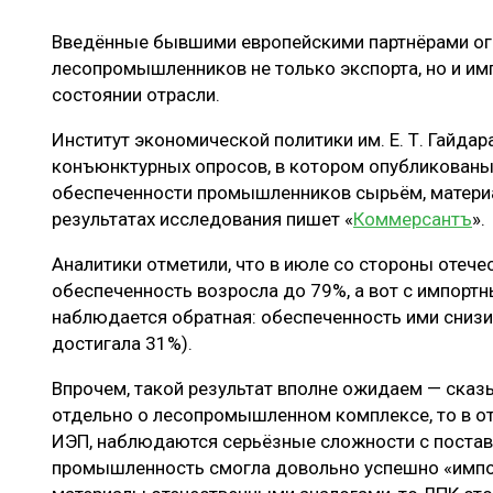
ЛЕСОВОССТАНОВЛЕНИЕ И ЗАЩИТА
СУШКА ДР
Введённые бывшими европейскими партнёрами ог
ЛОГИСТИКА
МЕБЕЛЬНОЕ 
лесопромышленников не только экспорта, но и имп
ПРОИЗВОДСТВО ДРЕВЕСНЫХ ПЛИТ
состоянии отрасли.
ЦБП
Институт экономической политики им. Е. Т. Гайда
конъюнктурных опросов, в котором опубликованы
обеспеченности промышленников сырьём, матери
результатах исследования пишет «
Коммерсантъ
».
ЭКСПЕРТНОЕ МНЕНИЕ
Аналитики отметили, что в июле со стороны отеч
обеспеченность возросла до 79%, а вот с импорт
наблюдается обратная: обеспеченность ими снизи
достигала 31%).
Впрочем, такой результат вполне ожидаем — сказ
отдельно о лесопромышленном комплексе, то в от
ИЭП, наблюдаются серьёзные сложности с постав
промышленность смогла довольно успешно «импо