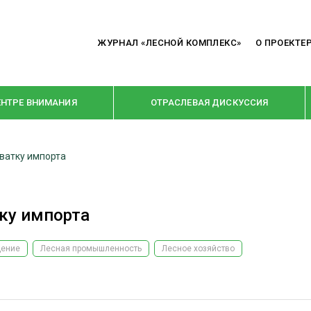
ЖУРНАЛ «ЛЕСНОЙ КОМПЛЕКС»
О ПРОЕКТЕ
ЕНТРЕ ВНИМАНИЯ
ОТРАСЛЕВАЯ ДИСКУССИЯ
ватку импорта
РУБРИКИ
Я ПЕРЕРАБОТКА
НОВОСТИ
ку импорта
Е
КРУПНЫМ ПЛАНОМ
ОЕ ДОМОСТРОЕНИЕ
ВЗГЛЯД ИЗНУТРИ
ение
Лесная промышленность
Лесное хозяйство
 ПРОИЗВОДСТВО
В ЦЕНТРЕ ВНИМАНИЯ
 ДРЕВЕСИНЫ
ПРЕДПРИЯТИЯ ЛПК