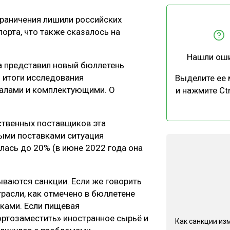
ЕВЕСИНЫ
РЫНОК
раничения лишили российских
ПРОИЗВОДСТВО
ТЕХНОЛОГИИ
орта, что также сказалось на
ОТРАСЛЕВАЯ ДИСКУССИЯ
Нашли ош
ра представил новый бюллетень
 итоги исследования
Выделите ее
алами и комплектующими. О
и нажмите Ctr
ественных поставщиков эта
КАЛЕНДАРЬ ВЫСТАВОК
ными поставками ситуация
лась до 20% (в июне 2022 года она
ываются санкции. Если же говорить
расли, как отмечено в бюллетене
ками. Если пищевая
ртозаместить» иностранное сырьё и
Как санкции из