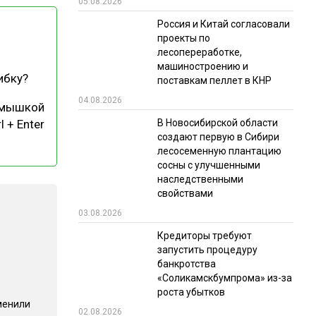
05.08.2026
РЫНКИ СБЫТА
Россия и Китай согласовали
проекты по
В УСЛОВИЯХ САНКЦИЙ
лесопереработке,
машиностроению и
ибку?
поставкам пеллет в КНР
04.08.2026
 мышкой
В Новосибирской области
l + Enter
создают первую в Сибири
лесосеменную плантацию
сосны с улучшенными
ИТОГИ МЕРОПРИЯТИЙ
наследственными
свойствами
03.08.2026
Кредиторы требуют
запустить процедуру
банкротства
«Соликамскбумпрома» из-за
роста убытков
менили
02.08.2026