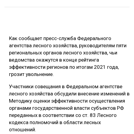
ОБРАБОТКА ДРЕВЕСИНЫ
ЦИФРОВАЯ СРЕДА
РУБРИКИ
БИОЭНЕРГЕТИКА
Как сообщает пресс-служба Федерального
ТЕМАТИЧЕСКИЕ ПРОЕКТЫ
ЛЕСОВОССТАНОВЛЕНИЕ И ЗАЩИТА
агентства лесного хозяйства, руководителям пяти
ЛОГИСТИКА
региональных органов лесного хозяйства, чьи
ПОДБОРКИ СТАТЕЙ
ведомства окажутся в конце рейтинга
ПРОИЗВОДСТВО ДРЕВЕСНЫХ ПЛИТ
эффективности регионов по итогам 2021 года,
ЦБП
грозит увольнение.
Участники совещания в Федеральном агентстве
КОМПЛЕКСНАЯ ПЕРЕРАБОТКА
лесного хозяйства обсудили внесение изменений в
ЛЕСОПИЛЕНИЕ
Методику оценки эффективности осуществления
органами государственной власти субъектов РФ
ДЕРЕВЯННОЕ ДОМОСТРОЕНИЕ
переданных в соответствии со ст. 83 Лесного
БЕЗОПАСНОЕ ПРОИЗВОДСТВО
кодекса полномочий в области лесных
отношений.
СОРТИРОВКА ДРЕВЕСИНЫ