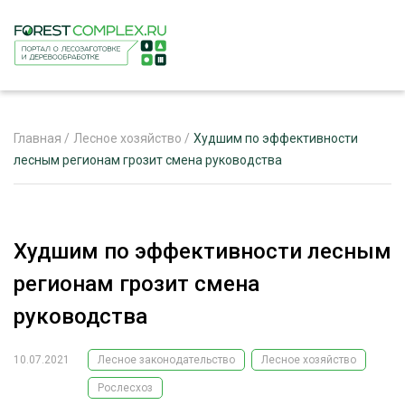
Главная
/
Лесное хозяйство
/
Худшим по эффективности
лесным регионам грозит смена руководства
ЖУРНАЛ «ЛЕСНОЙ КОМПЛЕКС»
О ПРОЕКТЕ
Худшим по эффективности лесным
РЕКЛАМОДАТЕЛЯМ
регионам грозит смена
руководства
10.07.2021
Лесное законодательство
Лесное хозяйство
ЛЕСНОЕ ХОЗЯЙСТВО
ЭКСПЕРТНОЕ МНЕНИЕ
Рослесхоз
ЛЕСОЗАГОТОВКА