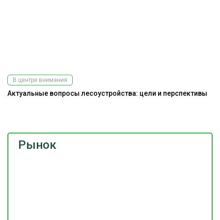
В центре внимания
Актуальные вопросы лесоустройства: цели и перспективы
До
г
Рынок