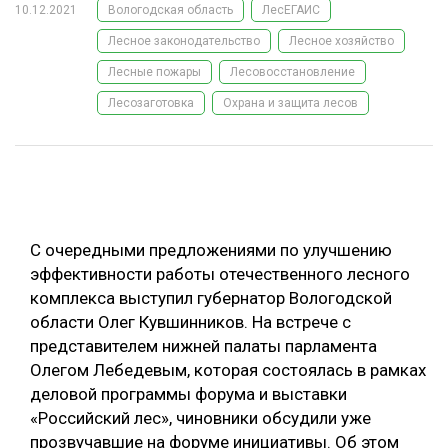
10.12.2021
Вологодская область
ЛесЕГАИС
ОБРАБОТКА ДРЕВЕСИНЫ
Лесное законодательство
Лесное хозяйство
ЦИФРОВАЯ СРЕДА
РУБРИКИ
Лесные пожары
Лесовосстановление
БИОЭНЕРГЕТИКА
Лесозаготовка
Охрана и защита лесов
ТЕМАТИЧЕСКИЕ ПРОЕКТЫ
ЛЕСОВОССТАНОВЛЕНИЕ И ЗАЩИТА
ЛОГИСТИКА
ПОДБОРКИ СТАТЕЙ
ПРОИЗВОДСТВО ДРЕВЕСНЫХ ПЛИТ
ЦБП
С очередными предложениями по улучшению
эффективности работы отечественного лесного
комплекса выступил губернатор Вологодской
КОМПЛЕКСНАЯ ПЕРЕРАБОТКА
области Олег Кувшинников. На встрече с
ЛЕСОПИЛЕНИЕ
представителем нижней палаты парламента
Олегом Лебедевым, которая состоялась в рамках
ДЕРЕВЯННОЕ ДОМОСТРОЕНИЕ
деловой программы форума и выставки
БЕЗОПАСНОЕ ПРОИЗВОДСТВО
«Российский лес», чиновники обсудили уже
прозвучавшие на форуме инициативы. Об этом
СОРТИРОВКА ДРЕВЕСИНЫ