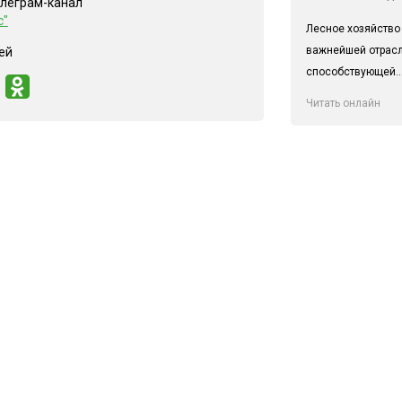
елеграм-канал
с"
Лесное хозяйство
важнейшей отрас
ей
способствующей..
Читать онлайн