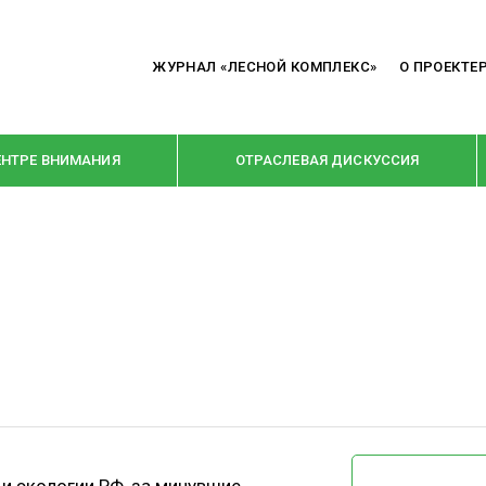
ЖУРНАЛ «ЛЕСНОЙ КОМПЛЕКС»
О ПРОЕКТЕ
ЕНТРЕ ВНИМАНИЯ
ОТРАСЛЕВАЯ ДИСКУССИЯ
РУБРИКИ
Я ПЕРЕРАБОТКА
НОВОСТИ
Е
КРУПНЫМ ПЛАНОМ
ОЕ ДОМОСТРОЕНИЕ
ВЗГЛЯД ИЗНУТРИ
 ПРОИЗВОДСТВО
В ЦЕНТРЕ ВНИМАНИЯ
 ДРЕВЕСИНЫ
ПРЕДПРИЯТИЯ ЛПК