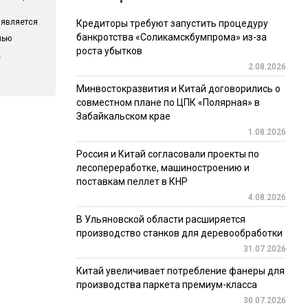
 является
Кредиторы требуют запустить процедуру
банкротства «Соликамскбумпрома» из-за
лью
роста убытков
.
2.08.2026
Минвостокразвития и Китай договорились о
совместном плане по ЦПК «Полярная» в
Забайкальском крае
1.08.2026
Россия и Китай согласовали проекты по
лесопереработке, машиностроению и
поставкам пеллет в КНР
4.08.2026
В Ульяновской области расширяется
производство станков для деревообработки
31.07.2026
Китай увеличивает потребление фанеры для
производства паркета премиум-класса
30.07.2026