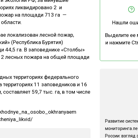
и экологии РФ, за минувшие
ЕВЕСИНЫ
РЫНОК
ориях ликвидировано 2 и
пожар на площади 713 га —
ПРОИЗВОДСТВО
ТЕХНОЛОГИИ
 области.
Нашли ош
ОТРАСЛЕВАЯ ДИСКУССИЯ
ае локализован лесной пожар,
Выделите ее
кий» (Республика Бурятия)
и нажмите Ctr
и 44,5 га. В заповеднике «Столбы»
о 2 лесных пожара на общей площади
КАЛЕНДАРЬ ВЫСТАВОК
родных территориях федерального
 территориях 11 заповедников и 16
составляет 59,7 тыс. га, в том числе
vykhodnye_na_osobo_okhranyaem
heniya_likvid/
Развитие систе
мониторинга ле
России: взгляд 