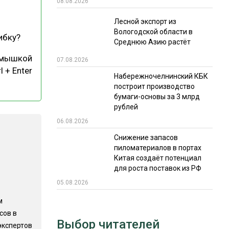
08.08.2026
РЫНКИ СБЫТА
Лесной экспорт из
Вологодской области в
В УСЛОВИЯХ САНКЦИЙ
ибку?
Среднюю Азию растёт
 мышкой
07.08.2026
l + Enter
Набережночелнинский КБК
построит производство
бумаги-основы за 3 млрд
рублей
06.08.2026
ИТОГИ МЕРОПРИЯТИЙ
Снижение запасов
пиломатериалов в портах
Китая создаёт потенциал
для роста поставок из РФ
05.08.2026
м
сов в
Выбор читателей
экспертов