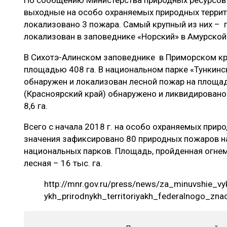
По сообщению Министерства природных ресурсов 
ЛЕСОВОССТАНОВЛЕНИЕ И ЗАЩИТА
СУШКА ДР
выходные на особо охраняемых природных террит
локализовано 3 пожара. Самый крупный из них – 
ЛОГИСТИКА
МЕБЕЛЬНОЕ 
локализован в заповеднике «Норский» в Амурской
ПРОИЗВОДСТВО ДРЕВЕСНЫХ ПЛИТ
В Сихотэ-Алинском заповеднике в Приморском кр
ЦБП
площадью 408 га. В национальном парке «Тункинс
обнаружен и локализован лесной пожар на площад
(Красноярский край) обнаружено и ликвидирован
ЭКСПЕРТНОЕ МНЕНИЕ
8,6 га.
Всего с начала 2018 г. на особо охраняемых при
значения зафиксировано 80 природных пожаров на
национальных парков. Площадь, пройденная огнем, 
лесная – 16 тыс. га.
http://mnr.gov.ru/press/news/za_minuvshie_
ykh_prirodnykh_territoriyakh_federalnogo_znac