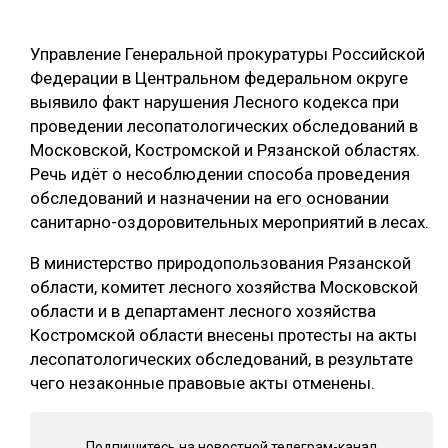
ОБРАБОТКА ДРЕВЕСИНЫ
Управление Генеральной прокуратуры Российской
ЦИФРОВАЯ СРЕДА
РУБРИКИ
Федерации в Центральном федеральном округе
БИОЭНЕРГЕТИКА
выявило факт нарушения Лесного кодекса при
проведении лесопатологических обследований в
ТЕМАТИЧЕСКИЕ ПРОЕКТЫ
ЛЕСОВОССТАНОВЛЕНИЕ И ЗАЩИТА
Московской, Костромской и Рязанской областях.
ЛОГИСТИКА
Речь идёт о несоблюдении способа проведения
ПОДБОРКИ СТАТЕЙ
обследований и назначении на его основании
ПРОИЗВОДСТВО ДРЕВЕСНЫХ ПЛИТ
санитарно-оздоровительных мероприятий в лесах.
ЦБП
В министерство природопользования Рязанской
области, комитет лесного хозяйства Московской
КОМПЛЕКСНАЯ ПЕРЕРАБОТКА
области и в департамент лесного хозяйства
Костромской области внесены протесты на акты
ЛЕСОПИЛЕНИЕ
лесопатологических обследований, в результате
ДЕРЕВЯННОЕ ДОМОСТРОЕНИЕ
чего незаконные правовые акты отменены.
БЕЗОПАСНОЕ ПРОИЗВОДСТВО
СОРТИРОВКА ДРЕВЕСИНЫ
Подпишитесь на новостной телеграм-канал