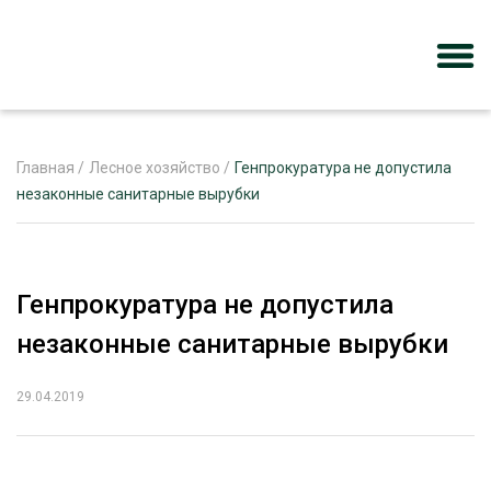
Главная
/
Лесное хозяйство
/
Генпрокуратура не допустила
незаконные санитарные вырубки
ЖУРНАЛ «ЛЕСНОЙ КОМПЛЕКС»
О ПРОЕКТЕ
Генпрокуратура не допустила
РЕКЛАМОДАТЕЛЯМ
незаконные санитарные вырубки
29.04.2019
ЛЕСНОЕ ХОЗЯЙСТВО
ЭКСПЕРТНОЕ МНЕНИЕ
ЛЕСОЗАГОТОВКА