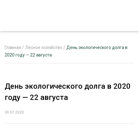
Главная
/
Лесное хозяйство
/
День экологического долга в
2020 году — 22 августа
ЖУРНАЛ «ЛЕСНОЙ КОМПЛЕКС»
О ПРОЕКТЕ
День экологического долга в 2020
РЕКЛАМОДАТЕЛЯМ
году — 22 августа
30.07.2020
ЛЕСНОЕ ХОЗЯЙСТВО
ЭКСПЕРТНОЕ МНЕНИЕ
ЛЕСОЗАГОТОВКА