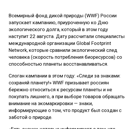
ОБРАБОТКА ДРЕВЕСИНЫ
Всемирный фонд дикой природы (WWF) России
ЦИФРОВАЯ СРЕДА
РУБРИКИ
запускает кампанию, приуроченную ко Дню
БИОЭНЕРГЕТИКА
экологического долга, который в этом году
наступит 22 августа. Дату рассчитали специалисты
ТЕМАТИЧЕСКИЕ ПРОЕКТЫ
ЛЕСОВОССТАНОВЛЕНИЕ И ЗАЩИТА
международной организации Global Footprint
ЛОГИСТИКА
Network, которые сравнили экологический след
ПОДБОРКИ СТАТЕЙ
человека (скорость потребления биоресурсов) со
ПРОИЗВОДСТВО ДРЕВЕСНЫХ ПЛИТ
способностью планеты восстанавливаться.
ЦБП
Слоган кампании в этом году: «Следи за знаками:
сохраняй планету!» WWF призывает россиян
КОМПЛЕКСНАЯ ПЕРЕРАБОТКА
бережно относиться к ресурсам планеты и не
покупать лишнего, а при выборе товаров обращать
ЛЕСОПИЛЕНИЕ
внимание на экомаркировки — знаки,
ДЕРЕВЯННОЕ ДОМОСТРОЕНИЕ
информирующие о том, что продукт был создан с
заботой о природе.
БЕЗОПАСНОЕ ПРОИЗВОДСТВО
СОРТИРОВКА ДРЕВЕСИНЫ