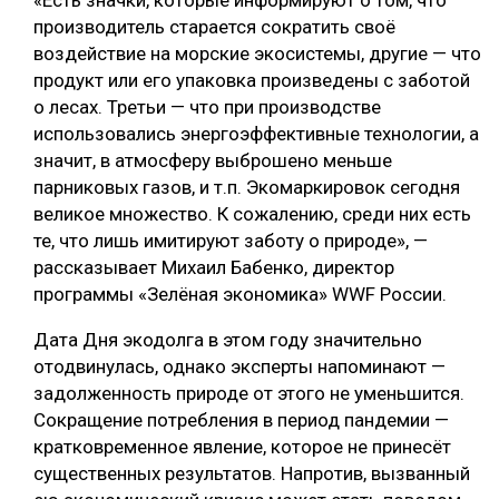
«Есть значки, которые информируют о том, что
производитель старается сократить своё
СУШКА ДРЕВЕСИНЫ
воздействие на морские экосистемы, другие — что
МЕБЕЛЬНОЕ ПРОИЗВОДСТВО
продукт или его упаковка произведены с заботой
о лесах. Третьи — что при производстве
использовались энергоэффективные технологии, а
значит, в атмосферу выброшено меньше
парниковых газов, и т.п. Экомаркировок сегодня
великое множество. К сожалению, среди них есть
те, что лишь имитируют заботу о природе», —
рассказывает Михаил Бабенко, директор
программы «Зелёная экономика» WWF России.
Дата Дня экодолга в этом году значительно
отодвинулась, однако эксперты напоминают —
задолженность природе от этого не уменьшится.
Сокращение потребления в период пандемии —
кратковременное явление, которое не принесёт
существенных результатов. Напротив, вызванный