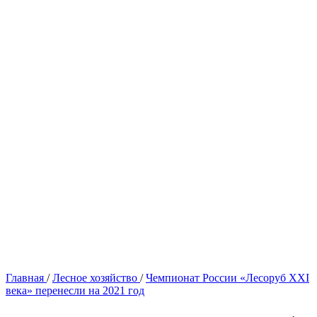
Главная
/
Лесное хозяйство
/
Чемпионат России «Лесоруб XXI
века» перенесли на 2021 год