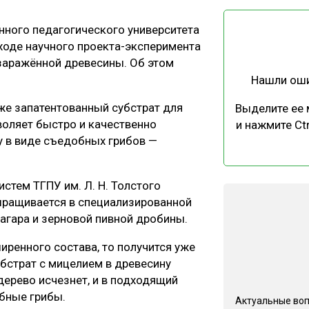
ЕВЕСИНЫ
РЫНОК
нного педагогического университета
ПРОИЗВОДСТВО
ТЕХНОЛОГИИ
ходе научного проекта-эксперимента
ОТРАСЛЕВАЯ ДИСКУССИЯ
заражённой древесины. Об этом
Нашли ош
же запатентованный субстрат для
Выделите ее
оляет быстро и качественно
и нажмите Ctr
у в виде съедобных грибов —
КАЛЕНДАРЬ ВЫСТАВОК
стем ТГПУ им. Л. Н. Толстого
выращивается в специализированной
р-агара и зерновой пивной дробины.
иренного состава, то получится уже
убстрат с мицелием в древесину
дерево исчезнет, и в подходящий
бные грибы.
Актуальные во