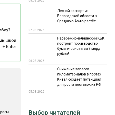
08.08.2026
РЫНКИ СБЫТА
Лесной экспорт из
Вологодской области в
В УСЛОВИЯХ САНКЦИЙ
Среднюю Азию растёт
ибку?
07.08.2026
Набережночелнинский КБК
 мышкой
построит производство
l + Enter
бумаги-основы за 3 млрд
рублей
06.08.2026
ИТОГИ МЕРОПРИЯТИЙ
Снижение запасов
пиломатериалов в портах
Китая создаёт потенциал
для роста поставок из РФ
05.08.2026
Выбор читателей
просы