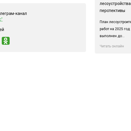
лесоустройства:
перспективы
елеграм-канал
с"
План лесоустроит
работ на 2025 год
ей
выполнен до...
Читать онлайн