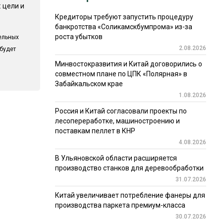
 цели и
Кредиторы требуют запустить процедуру
банкротства «Соликамскбумпрома» из-за
роста убытков
ельных
2.08.2026
 будет
Минвостокразвития и Китай договорились о
совместном плане по ЦПК «Полярная» в
Забайкальском крае
1.08.2026
Россия и Китай согласовали проекты по
лесопереработке, машиностроению и
поставкам пеллет в КНР
4.08.2026
В Ульяновской области расширяется
производство станков для деревообработки
31.07.2026
Китай увеличивает потребление фанеры для
производства паркета премиум-класса
30.07.2026