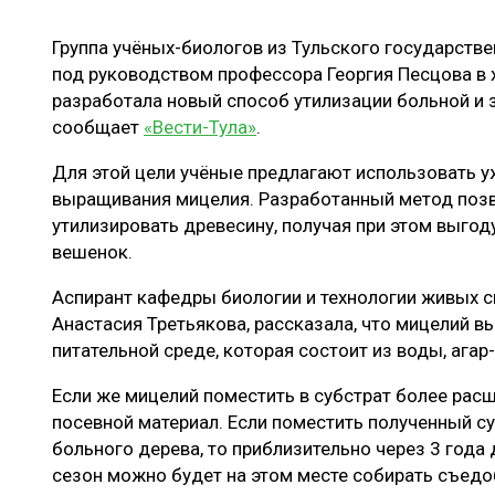
ЛЕСОВОССТАНОВЛЕНИЕ И ЗАЩИТА
СУШКА ДР
Группа учёных-биологов из Тульского государстве
ЛОГИСТИКА
МЕБЕЛЬНОЕ 
под руководством профессора Георгия Песцова в 
ПРОИЗВОДСТВО ДРЕВЕСНЫХ ПЛИТ
разработала новый способ утилизации больной и 
сообщает
«Вести-Тула»
.
ЦБП
Для этой цели учёные предлагают использовать у
выращивания мицелия. Разработанный метод позв
ЭКСПЕРТНОЕ МНЕНИЕ
утилизировать древесину, получая при этом выгод
вешенок.
Аспирант кафедры биологии и технологии живых си
Анастасия Третьякова, рассказала, что мицелий 
питательной среде, которая состоит из воды, ага
Если же мицелий поместить в субстрат более расш
посевной материал. Если поместить полученный с
больного дерева, то приблизительно через 3 года 
сезон можно будет на этом месте собирать съедо