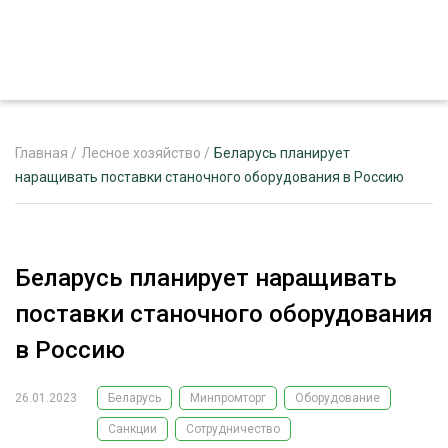
Главная
/
Лесное хозяйство
/
Беларусь планирует
наращивать поставки станочного оборудования в Россию
ЖУРНАЛ «ЛЕСНОЙ КОМПЛЕКС»
О ПРОЕКТЕ
Беларусь планирует наращивать
РЕКЛАМОДАТЕЛЯМ
поставки станочного оборудования
в Россию
26.01.2023
Беларусь
Минпромторг
Оборудование
ЛЕСНОЕ ХОЗЯЙСТВО
ЭКСПЕРТНОЕ МНЕНИЕ
Санкции
Сотрудничество
ЛЕСОЗАГОТОВКА