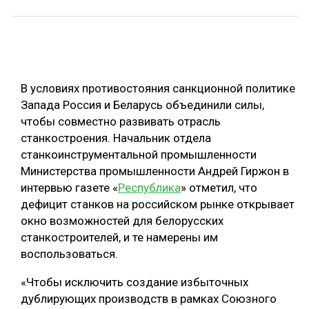
ОБРАБОТКА ДРЕВЕСИНЫ
ЦИФРОВАЯ СРЕДА
РУБРИКИ
БИОЭНЕРГЕТИКА
В условиях противостояния санкционной политике
ТЕМАТИЧЕСКИЕ ПРОЕКТЫ
ЛЕСОВОССТАНОВЛЕНИЕ И ЗАЩИТА
Запада Россия и Беларусь объединили силы,
ЛОГИСТИКА
чтобы совместно развивать отрасль
ПОДБОРКИ СТАТЕЙ
станкостроения. Начальник отдела
ПРОИЗВОДСТВО ДРЕВЕСНЫХ ПЛИТ
станкоинструментальной промышленности
ЦБП
Министерства промышленности Андрей Гиржон в
интервью газете «
Республика
» отметил, что
дефицит станков на российском рынке открывает
КОМПЛЕКСНАЯ ПЕРЕРАБОТКА
окно возможностей для белорусских
ЛЕСОПИЛЕНИЕ
станкостроителей, и те намерены им
воспользоваться.
ДЕРЕВЯННОЕ ДОМОСТРОЕНИЕ
БЕЗОПАСНОЕ ПРОИЗВОДСТВО
«Чтобы исключить создание избыточных
дублирующих производств в рамках Союзного
СОРТИРОВКА ДРЕВЕСИНЫ