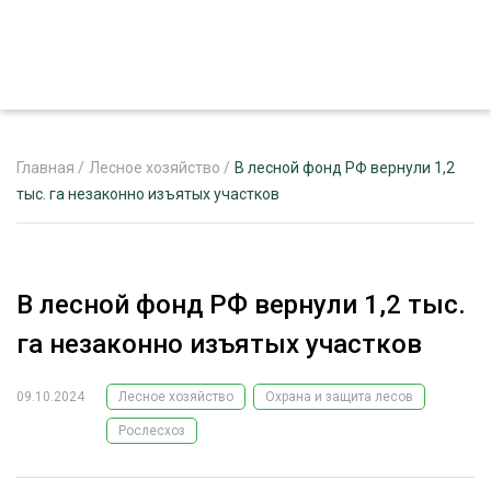
Главная
/
Лесное хозяйство
/
В лесной фонд РФ вернули 1,2
тыс. га незаконно изъятых участков
ЖУРНАЛ «ЛЕСНОЙ КОМПЛЕКС»
О ПРОЕКТЕ
В лесной фонд РФ вернули 1,2 тыс.
РЕКЛАМОДАТЕЛЯМ
га незаконно изъятых участков
09.10.2024
Лесное хозяйство
Охрана и защита лесов
Рослесхоз
ЛЕСНОЕ ХОЗЯЙСТВО
ЭКСПЕРТНОЕ МНЕНИЕ
ЛЕСОЗАГОТОВКА