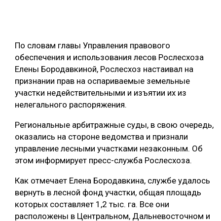
ОБРАБОТКА ДРЕВЕСИНЫ
ЦИФРОВАЯ СРЕДА
РУБРИКИ
По словам главы Управления правового
БИОЭНЕРГЕТИКА
обеспечения и использования лесов Рослесхоза
ТЕМАТИЧЕСКИЕ ПРОЕКТЫ
ЛЕСОВОССТАНОВЛЕНИЕ И ЗАЩИТА
Елены Бородавкиной, Рослесхоз настаивал на
признании прав на оспариваемые земельные
ЛОГИСТИКА
участки недействительными и изъятии их из
ПОДБОРКИ СТАТЕЙ
ПРОИЗВОДСТВО ДРЕВЕСНЫХ ПЛИТ
нелегального распоряжения.
ЦБП
Региональные арбитражные суды, в свою очередь,
оказались на стороне ведомства и признали
КОМПЛЕКСНАЯ ПЕРЕРАБОТКА
управление лесными участками незаконным. Об
этом информирует пресс-служба Рослесхоза.
ЛЕСОПИЛЕНИЕ
Как отмечает Елена Бородавкина, службе удалось
ДЕРЕВЯННОЕ ДОМОСТРОЕНИЕ
вернуть в лесной фонд участки, общая площадь
БЕЗОПАСНОЕ ПРОИЗВОДСТВО
которых составляет 1,2 тыс. га. Все они
расположены в Центральном, Дальневосточном и
СОРТИРОВКА ДРЕВЕСИНЫ