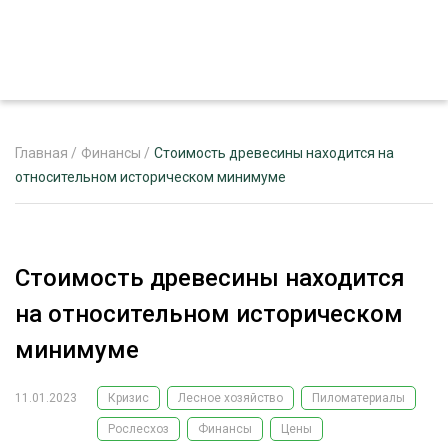
Главная
/
Финансы
/
Стоимость древесины находится на
относительном историческом минимуме
ЖУРНАЛ «ЛЕСНОЙ КОМПЛЕКС»
О ПРОЕКТЕ
Стоимость древесины находится
РЕКЛАМОДАТЕЛЯМ
на относительном историческом
минимуме
11.01.2023
Кризис
Лесное хозяйство
Пиломатериалы
ЛЕСНОЕ ХОЗЯЙСТВО
ЭКСПЕРТНОЕ МНЕНИЕ
Рослесхоз
Финансы
Цены
ЛЕСОЗАГОТОВКА