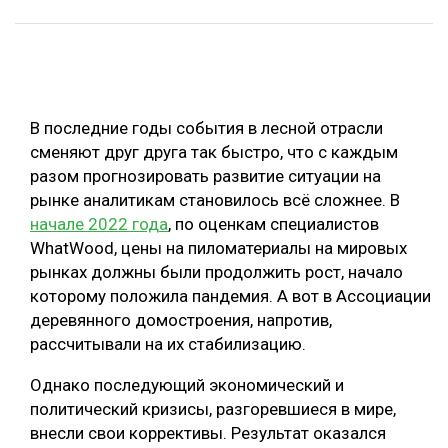
ОБРАБОТКА ДРЕВЕСИНЫ
ЦИФРОВАЯ СРЕДА
РУБРИКИ
БИОЭНЕРГЕТИКА
В последние годы события в лесной отрасли
ТЕМАТИЧЕСКИЕ ПРОЕКТЫ
ЛЕСОВОССТАНОВЛЕНИЕ И ЗАЩИТА
сменяют друг друга так быстро, что с каждым
ЛОГИСТИКА
разом прогнозировать развитие ситуации на
ПОДБОРКИ СТАТЕЙ
рынке аналитикам становилось всё сложнее. В
ПРОИЗВОДСТВО ДРЕВЕСНЫХ ПЛИТ
начале 2022 года
, по оценкам специалистов
ЦБП
WhatWood, цены на пиломатериалы на мировых
рынках должны были продолжить рост, начало
которому положила пандемия. А вот в Ассоциации
КОМПЛЕКСНАЯ ПЕРЕРАБОТКА
деревянного домостроения, напротив,
ЛЕСОПИЛЕНИЕ
рассчитывали на их стабилизацию.
ДЕРЕВЯННОЕ ДОМОСТРОЕНИЕ
Однако последующий экономический и
БЕЗОПАСНОЕ ПРОИЗВОДСТВО
политический кризисы, разгоревшиеся в мире,
внесли свои коррективы. Результат оказался
СОРТИРОВКА ДРЕВЕСИНЫ