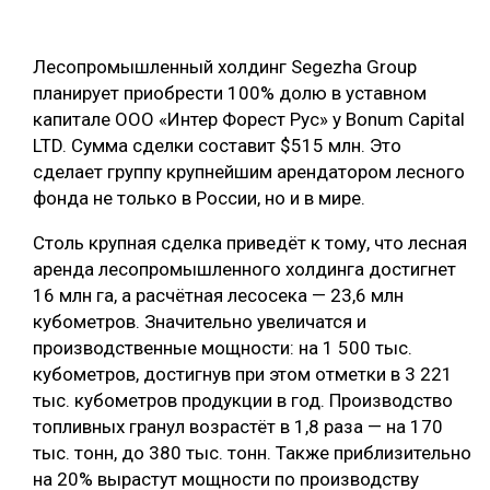
ОБРАБОТКА ДРЕВЕСИНЫ
Лесопромышленный холдинг Segezha Group
ЦИФРОВАЯ СРЕДА
РУБРИКИ
планирует приобрести 100% долю в уставном
БИОЭНЕРГЕТИКА
капитале ООО «Интер Форест Рус» у Bonum Capital
ТЕМАТИЧЕСКИЕ ПРОЕКТЫ
LTD. Сумма сделки составит $515 млн. Это
ЛЕСОВОССТАНОВЛЕНИЕ И ЗАЩИТА
сделает группу крупнейшим арендатором лесного
ЛОГИСТИКА
фонда не только в России, но и в мире.
ПОДБОРКИ СТАТЕЙ
ПРОИЗВОДСТВО ДРЕВЕСНЫХ ПЛИТ
Столь крупная сделка приведёт к тому, что лесная
ЦБП
аренда лесопромышленного холдинга достигнет
16 млн га, а расчётная лесосека — 23,6 млн
кубометров. Значительно увеличатся и
КОМПЛЕКСНАЯ ПЕРЕРАБОТКА
производственные мощности: на 1 500 тыс.
ЛЕСОПИЛЕНИЕ
кубометров, достигнув при этом отметки в 3 221
тыс. кубометров продукции в год. Производство
ДЕРЕВЯННОЕ ДОМОСТРОЕНИЕ
топливных гранул возрастёт в 1,8 раза — на 170
БЕЗОПАСНОЕ ПРОИЗВОДСТВО
тыс. тонн, до 380 тыс. тонн. Также приблизительно
на 20% вырастут мощности по производству
СОРТИРОВКА ДРЕВЕСИНЫ