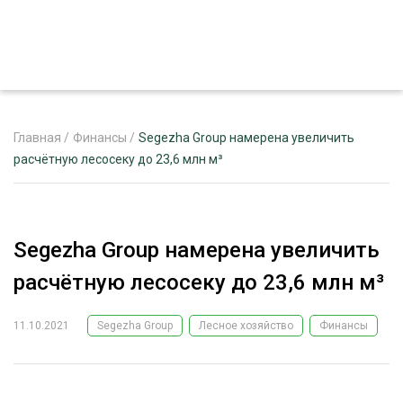
Главная
/
Финансы
/
Segezha Group намерена увеличить
расчётную лесосеку до 23,6 млн м³
ЖУРНАЛ «ЛЕСНОЙ КОМПЛЕКС»
О ПРОЕКТЕ
Segezha Group намерена увеличить
РЕКЛАМОДАТЕЛЯМ
расчётную лесосеку до 23,6 млн м³
11.10.2021
Segezha Group
Лесное хозяйство
Финансы
ЛЕСНОЕ ХОЗЯЙСТВО
ЭКСПЕРТНОЕ МНЕНИЕ
ЛЕСОЗАГОТОВКА