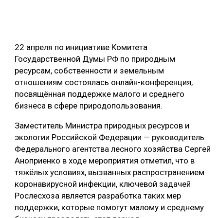
ОБРАБОТКА ДРЕВЕСИНЫ
ЦИФРОВАЯ СРЕДА
РУБРИКИ
22 апреля по инициативе Комитета
БИОЭНЕРГЕТИКА
Государственной Думы РФ по природным
ТЕМАТИЧЕСКИЕ ПРОЕКТЫ
ЛЕСОВОССТАНОВЛЕНИЕ И ЗАЩИТА
ресурсам, собственности и земельным
отношениям состоялась онлайн-конференция,
ЛОГИСТИКА
ПОДБОРКИ СТАТЕЙ
посвящённая поддержке малого и среднего
ПРОИЗВОДСТВО ДРЕВЕСНЫХ ПЛИТ
бизнеса в сфере природопользования.
ЦБП
Заместитель Министра природных ресурсов и
экологии Российской Федерации — руководитель
КОМПЛЕКСНАЯ ПЕРЕРАБОТКА
Федерального агентства лесного хозяйства Сергей
Аноприенко в ходе мероприятия отметил, что в
ЛЕСОПИЛЕНИЕ
тяжёлых условиях, вызванных распространением
ДЕРЕВЯННОЕ ДОМОСТРОЕНИЕ
коронавирусной инфекции, ключевой задачей
Рослесхоза является разработка таких мер
БЕЗОПАСНОЕ ПРОИЗВОДСТВО
поддержки, которые помогут малому и среднему
СОРТИРОВКА ДРЕВЕСИНЫ