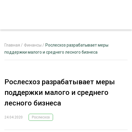
Главная
/
Финансы
/
Рослесхоз разрабатывает меры
поддержки малого и среднего лесного бизнеса
ЖУРНАЛ «ЛЕСНОЙ КОМПЛЕКС»
О ПРОЕКТЕ
Рослесхоз разрабатывает меры
РЕКЛАМОДАТЕЛЯМ
поддержки малого и среднего
лесного бизнеса
24.04.2020
Рослесхоз
ЛЕСНОЕ ХОЗЯЙСТВО
ЭКСПЕРТНОЕ МНЕНИЕ
ЛЕСОЗАГОТОВКА