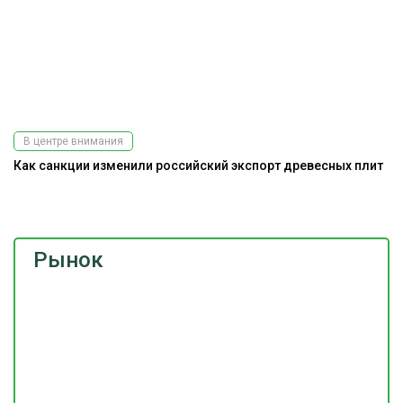
В центре внимания
Как санкции изменили российский экспорт древесных плит
Э
ис
Рынок