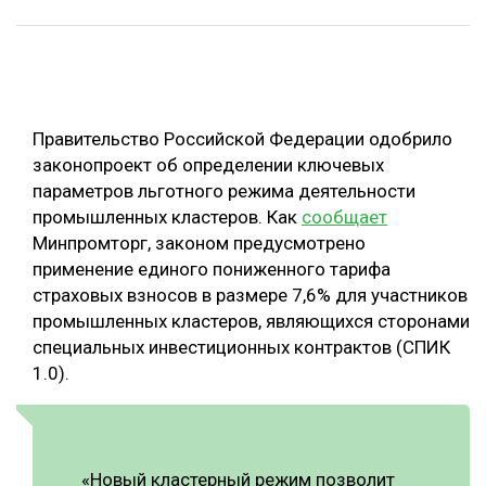
ОБРАБОТКА ДРЕВЕСИНЫ
ЦИФРОВАЯ СРЕДА
РУБРИКИ
БИОЭНЕРГЕТИКА
Правительство Российской Федерации одобрило
ТЕМАТИЧЕСКИЕ ПРОЕКТЫ
ЛЕСОВОССТАНОВЛЕНИЕ И ЗАЩИТА
законопроект об определении ключевых
ЛОГИСТИКА
параметров льготного режима деятельности
ПОДБОРКИ СТАТЕЙ
промышленных кластеров. Как
сообщает
ПРОИЗВОДСТВО ДРЕВЕСНЫХ ПЛИТ
Минпромторг, законом предусмотрено
ЦБП
применение единого пониженного тарифа
страховых взносов в размере 7,6% для участников
промышленных кластеров, являющихся сторонами
КОМПЛЕКСНАЯ ПЕРЕРАБОТКА
специальных инвестиционных контрактов (СПИК
ЛЕСОПИЛЕНИЕ
1.0).
ДЕРЕВЯННОЕ ДОМОСТРОЕНИЕ
БЕЗОПАСНОЕ ПРОИЗВОДСТВО
«Новый кластерный режим позволит
СОРТИРОВКА ДРЕВЕСИНЫ