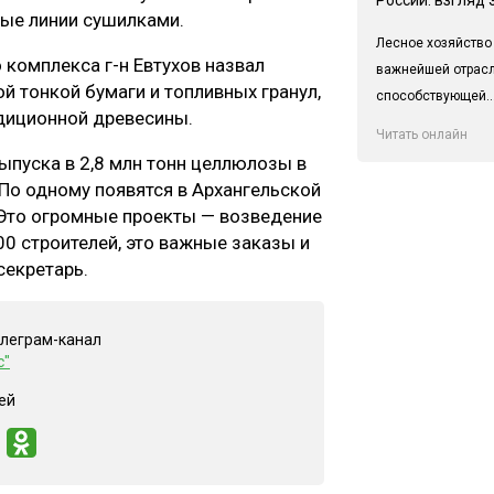
ые линии сушилками.
Лесное хозяйство
 комплекса г-н Евтухов назвал
важнейшей отрас
й тонкой бумаги и топливных гранул,
способствующей..
диционной древесины.
Читать онлайн
пуска в 2,8 млн тонн целлюлозы в
 По одному появятся в Архангельской
. Это огромные проекты — возведение
00 строителей, это важные заказы и
секретарь.
елеграм-канал
с"
ей