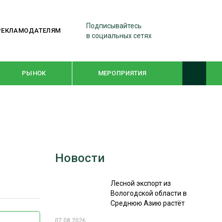
Подписывайтесь
РЕКЛАМОДАТЕЛЯМ
в социальных сетях
РЫНОК
МЕРОПРИЯТИЯ
ТЕМАТИЧЕСКИЕ ПРОЕКТЫ
ЛЕСДРЕВМАШ 2022
Новости
WOODEX-2021
Лесной экспорт из
ПОДБОРКИ СТАТЕЙ
Вологодской области в
Среднюю Азию растёт
СУШКА ДРЕВЕСИНЫ
07.08.2026