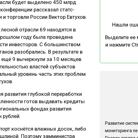
расли будет выделено 450 млрд
ЕВЕСИНЫ
РЫНОК
-конференции рассказал статс-
ПРОИЗВОДСТВО
ТЕХНОЛОГИИ
 и торговли России Виктор Евтухов.
Нашли ош
ОТРАСЛЕВАЯ ДИСКУССИЯ
лесной отрасли 69 находятся в
 прошлом году была проведена
Выделите ее
сти инвесторов. С большинством
и нажмите Ctr
нов разобрались. В результате в
 ещё 9 вычеркнули за 10 месяцев
ятельностью властей субъектов
льный уровень часть этих проблем
КАЛЕНДАРЬ ВЫСТАВОК
тухов.
ля развития глубокой переработки
ленности готов выдавать кредиты
региональных фондах развития
 рублей.
Развитие систе
порт коснётся влажных досок, либо
мониторинга ле
ошлиной. Поэтому замминистра
России: взгляд 