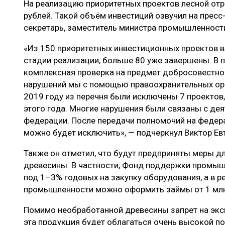
На реализацию приоритетных проектов лесной от
ЛЕСОВОССТАНОВЛЕНИЕ И ЗАЩИТА
СУШКА ДР
рублей. Такой объём инвестиций озвучил на пресс
ЛОГИСТИКА
МЕБЕЛЬНОЕ 
секретарь, заместитель министра промышленности
ПРОИЗВОДСТВО ДРЕВЕСНЫХ ПЛИТ
«Из 150 приоритетных инвестиционных проектов в 
стадии реализации, больше 80 уже завершены. В
ЦБП
комплексная проверка на предмет добросовестно
нарушений мы с помощью правоохранительных орга
2019 году из перечня были исключены 7 проектов,
ЭКСПЕРТНОЕ МНЕНИЕ
этого года. Многие нарушения были связаны с де
федерации. После передачи полномочий на федера
можно будет исключить», — подчеркнул Виктор Ев
Также он отметил, что будут предприняты меры д
древесины. В частности, Фонд поддержки промыш
под 1–3% годовых на закупку оборудования, а в 
промышленности можно оформить займы от 1 млн
Помимо необработанной древесины запрет на экс
эта продукция будет облагаться очень высокой п