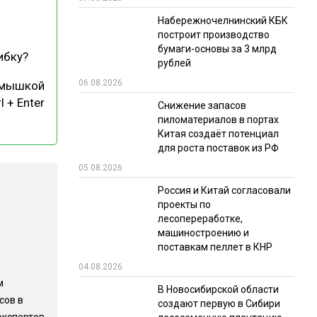
Набережночелнинский КБК
РЫНКИ СБЫТА
построит производство
В УСЛОВИЯХ САНКЦИЙ
бумаги-основы за 3 млрд
ибку?
рублей
06.08.2026
 мышкой
l + Enter
Снижение запасов
пиломатериалов в портах
Китая создаёт потенциал
для роста поставок из РФ
05.08.2026
ИТОГИ МЕРОПРИЯТИЙ
Россия и Китай согласовали
проекты по
лесопереработке,
машиностроению и
поставкам пеллет в КНР
04.08.2026
м
В Новосибирской области
сов в
создают первую в Сибири
экспертов