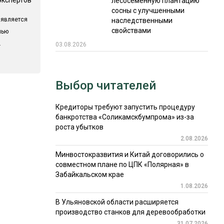
лесосеменную плантацию
сосны с улучшенными
 является
наследственными
свойствами
лью
.
03.08.2026
Выбор читателей
Кредиторы требуют запустить процедуру
банкротства «Соликамскбумпрома» из-за
роста убытков
2.08.2026
Минвостокразвития и Китай договорились о
совместном плане по ЦПК «Полярная» в
Забайкальском крае
1.08.2026
В Ульяновской области расширяется
производство станков для деревообработки
31.07.2026