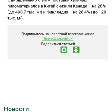
Одновременно с этим поставки хвойных
пиломатериалов в Китай снизили Канада – на 28%
СУШКА ДРЕВЕСИНЫ
(до 498,7 тыс. мᶟ) и Финляндия – на 28,4% (до 129
МЕБЕЛЬНОЕ ПРОИЗВОДСТВО
тыс. мᶟ).
Подпишитесь на новостной телеграм-канал
"Лесной комплекс"
Поделиться статьей
Новости