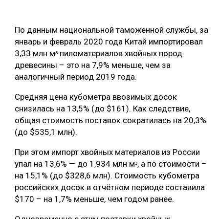
ОБРАБОТКА ДРЕВЕСИНЫ
По данным национальной таможенной службы, за
ЦИФРОВАЯ СРЕДА
РУБРИКИ
январь и февраль 2020 года Китай импортировал
БИОЭНЕРГЕТИКА
3,33 млн мᶟ пиломатериалов хвойных пород
ТЕМАТИЧЕСКИЕ ПРОЕКТЫ
древесины – это на 7,9% меньше, чем за
ЛЕСОВОССТАНОВЛЕНИЕ И ЗАЩИТА
аналогичный период 2019 года.
ЛОГИСТИКА
ПОДБОРКИ СТАТЕЙ
Средняя цена кубометра ввозимых досок
ПРОИЗВОДСТВО ДРЕВЕСНЫХ ПЛИТ
снизилась на 13,5% (до $161). Как следствие,
ЦБП
общая стоимость поставок сократилась на 20,3%
(до $535,1 млн).
КОМПЛЕКСНАЯ ПЕРЕРАБОТКА
При этом импорт хвойных материалов из России
упал на 13,6% — до 1,934 млн мᶟ, а по стоимости –
ЛЕСОПИЛЕНИЕ
на 15,1% (до $328,6 млн). Стоимость кубометра
ДЕРЕВЯННОЕ ДОМОСТРОЕНИЕ
российских досок в отчётном периоде составила
$170 – на 1,7% меньше, чем годом ранее.
БЕЗОПАСНОЕ ПРОИЗВОДСТВО
СОРТИРОВКА ДРЕВЕСИНЫ