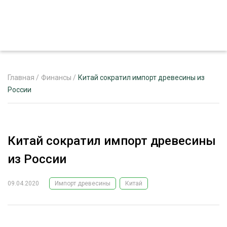
Главная
/
Финансы
/
Китай сократил импорт древесины из
России
ЖУРНАЛ «ЛЕСНОЙ КОМПЛЕКС»
О ПРОЕКТЕ
Китай сократил импорт древесины
РЕКЛАМОДАТЕЛЯМ
из России
09.04.2020
Импорт древесины
Китай
ЛЕСНОЕ ХОЗЯЙСТВО
ЭКСПЕРТНОЕ МНЕНИЕ
ЛЕСОЗАГОТОВКА