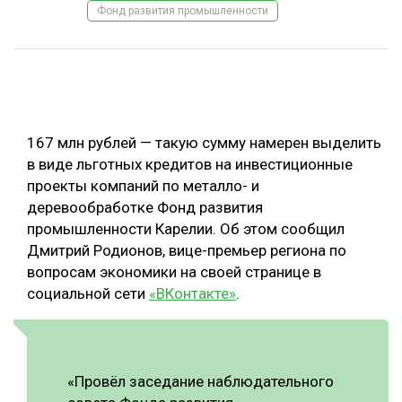
Фонд развития промышленности
ОБРАБОТКА ДРЕВЕСИНЫ
ЦИФРОВАЯ СРЕДА
РУБРИКИ
БИОЭНЕРГЕТИКА
ТЕМАТИЧЕСКИЕ ПРОЕКТЫ
ЛЕСОВОССТАНОВЛЕНИЕ И ЗАЩИТА
167 млн рублей — такую сумму намерен выделить
ЛОГИСТИКА
в виде льготных кредитов на инвестиционные
ПОДБОРКИ СТАТЕЙ
проекты компаний по металло- и
ПРОИЗВОДСТВО ДРЕВЕСНЫХ ПЛИТ
деревообработке Фонд развития
ЦБП
промышленности Карелии. Об этом сообщил
Дмитрий Родионов, вице-премьер региона по
КОМПЛЕКСНАЯ ПЕРЕРАБОТКА
вопросам экономики на своей странице в
социальной сети
«ВКонтакте»
.
ЛЕСОПИЛЕНИЕ
ДЕРЕВЯННОЕ ДОМОСТРОЕНИЕ
БЕЗОПАСНОЕ ПРОИЗВОДСТВО
«Провёл заседание наблюдательного
СОРТИРОВКА ДРЕВЕСИНЫ