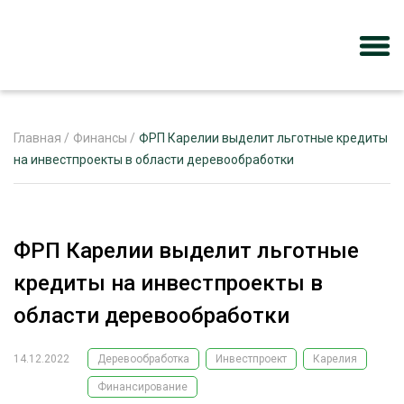
Главная
/
Финансы
/
ФРП Карелии выделит льготные кредиты
на инвестпроекты в области деревообработки
ЖУРНАЛ «ЛЕСНОЙ КОМПЛЕКС»
О ПРОЕКТЕ
ФРП Карелии выделит льготные
РЕКЛАМОДАТЕЛЯМ
кредиты на инвестпроекты в
области деревообработки
14.12.2022
Деревообработка
Инвестпроект
Карелия
ЛЕСНОЕ ХОЗЯЙСТВО
ЭКСПЕРТНОЕ МНЕНИЕ
Финансирование
ЛЕСОЗАГОТОВКА