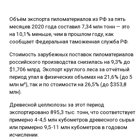
ОБРАБОТКА ДРЕВЕСИНЫ
Объём экспорта пиломатериалов из РФ за пять
ЦИФРОВАЯ СРЕДА
РУБРИКИ
месяцев 2020 года составил 7,34 млн тонн — это
БИОЭНЕРГЕТИКА
на 10,1% меньше, чем в прошлом году, как
ТЕМАТИЧЕСКИЕ ПРОЕКТЫ
сообщает Федеральная таможенная служба РФ.
ЛЕСОВОССТАНОВЛЕНИЕ И ЗАЩИТА
ЛОГИСТИКА
Стоимость зарубежных поставок пиломатериалов
ПОДБОРКИ СТАТЕЙ
российского производства снизилась на 9,3% до
ПРОИЗВОДСТВО ДРЕВЕСНЫХ ПЛИТ
$1,706 млрд. Экспорт круглого леса за отчётный
ЦБП
период упал в физических объемах на 21,6% (до 5
млн м³), так и по стоимости на 26,5% (до $353,8
млн).
КОМПЛЕКСНАЯ ПЕРЕРАБОТКА
Древесной целлюлозы за этот период
ЛЕСОПИЛЕНИЕ
экспортировано 895,3 тыс. тонн, что соответствует
ДЕРЕВЯННОЕ ДОМОСТРОЕНИЕ
примерно 4-4,5 млн кубометров древесного сырья
или примерно 9,5-11 млн кубометров в годовом
БЕЗОПАСНОЕ ПРОИЗВОДСТВО
исчислении.
СОРТИРОВКА ДРЕВЕСИНЫ