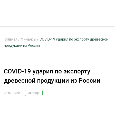
Главная
/
Финансы
/
COVID-19 ударил по экспорту древесной
продукции из России
ЖУРНАЛ «ЛЕСНОЙ КОМПЛЕКС»
О ПРОЕКТЕ
COVID-19 ударил по экспорту
РЕКЛАМОДАТЕЛЯМ
древесной продукции из России
08.07.2020
Экспорт
ЛЕСНОЕ ХОЗЯЙСТВО
ЭКСПЕРТНОЕ МНЕНИЕ
ЛЕСОЗАГОТОВКА