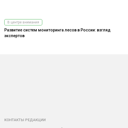
В центре внимания
Развитие систем мониторинга лесов в России: взгляд
К
экспертов
КОНТАКТЫ РЕДАКЦИИ