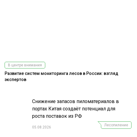
В центре внимания
Развитие систем мониторинга лесов в России: взгляд
Э
экспертов
ис
Снижение запасов пиломатериалов в
портах Китая создаёт потенциал для
роста поставок из РФ
Лесопиление
05.08.2026