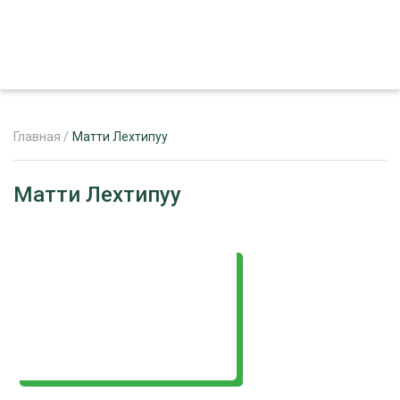
Главная
/
Матти Лехтипуу
ЖУРНАЛ «ЛЕСНОЙ КОМПЛЕКС»
Матти Лехтипуу
О ПРОЕКТЕ
РЕКЛАМОДАТЕЛЯМ
ЛЕСНОЕ ХОЗЯЙСТВО
ЭКСПЕРТНОЕ МНЕНИЕ
ЛЕСОЗАГОТОВКА