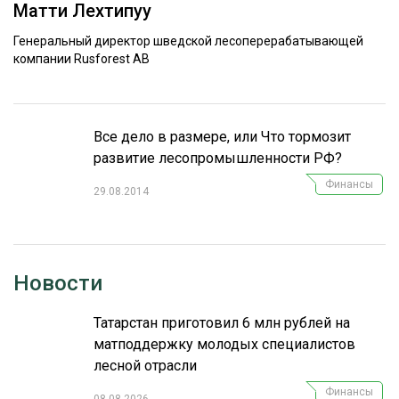
Матти Лехтипуу
ОБРАБОТКА ДРЕВЕСИНЫ
Генеральный директор шведской лесоперерабатывающей
ЦИФРОВАЯ СРЕДА
компании Rusforest AB
РУБРИКИ
БИОЭНЕРГЕТИКА
ТЕМАТИЧЕСКИЕ ПРОЕКТЫ
ЛЕСОВОССТАНОВЛЕНИЕ И ЗАЩИТА
Все дело в размере, или Что тормозит
ЛОГИСТИКА
развитие лесопромышленности РФ?
ПОДБОРКИ СТАТЕЙ
ПРОИЗВОДСТВО ДРЕВЕСНЫХ ПЛИТ
Финансы
29.08.2014
ЦБП
КОМПЛЕКСНАЯ ПЕРЕРАБОТКА
Новости
ЛЕСОПИЛЕНИЕ
Татарстан приготовил 6 млн рублей на
ДЕРЕВЯННОЕ ДОМОСТРОЕНИЕ
матподдержку молодых специалистов
БЕЗОПАСНОЕ ПРОИЗВОДСТВО
лесной отрасли
Финансы
СОРТИРОВКА ДРЕВЕСИНЫ
08.08.2026