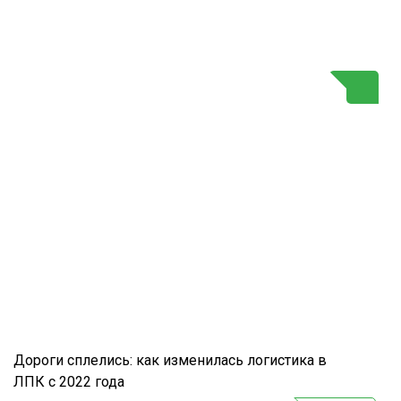
Г
Дороги сплелись: как изменилась логистика в
ЛПК с 2022 года