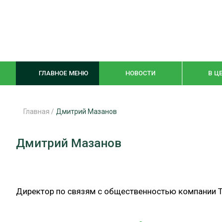
ГЛАВНОЕ МЕНЮ
НОВОСТИ
В Ц
Главная
/
Дмитрий Мазанов
ЛЕСНОЕ ХОЗЯЙСТВО
КОМПЛЕКСНА
Дмитрий Мазанов
ЛЕСОЗАГОТОВКА
ЛЕСОПИЛЕНИ
ОБРАБОТКА ДРЕВЕСИНЫ
ДЕРЕВЯНН
Директор по связям с общественностью компании T
ЦИФРОВАЯ СРЕДА
БЕЗОПАСНОЕ
БИОЭНЕРГЕТИКА
СОРТИРОВКА