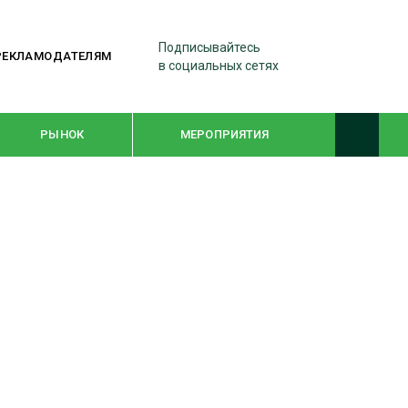
Подписывайтесь
РЕКЛАМОДАТЕЛЯМ
в социальных сетях
РЫНОК
МЕРОПРИЯТИЯ
ТЕМАТИЧЕСКИЕ ПРОЕКТЫ
ЛЕСДРЕВМАШ 2022
WOODEX-2021
ПОДБОРКИ СТАТЕЙ
СУШКА ДРЕВЕСИНЫ