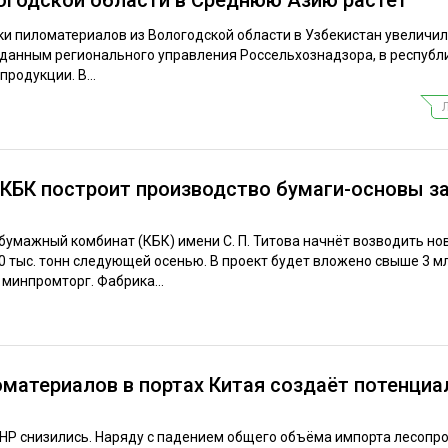
ки пиломатериалов из Вологодской области в Узбекистан увеличил
 данным регионального управления Россельхознадзора, в республ
продукции. В...
КБК построит производство бумаги-основы за
умажный комбинат (КБК) имени С. П. Титова начнёт возводить но
тыс. тонн следующей осенью. В проект будет вложено свыше 3 мл
инпромторг. Фабрика...
материалов в портах Китая создаёт потенциа
КНР снизились. Наряду с падением общего объёма импорта лесопр