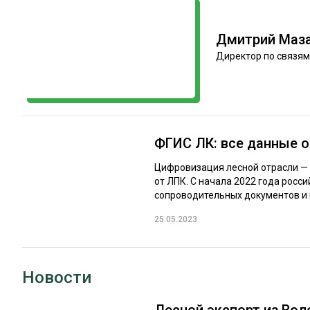
ЛЕСОВОССТАНОВЛЕНИЕ И ЗАЩИТА
СУШКА ДР
ЛОГИСТИКА
МЕБЕЛЬНОЕ 
Дмитрий Маз
Директор по связям
ПРОИЗВОДСТВО ДРЕВЕСНЫХ ПЛИТ
ЦБП
ЭКСПЕРТНОЕ МНЕНИЕ
ФГИС ЛК: все данные о
Цифровизация лесной отрасли — п
от ЛПК. С начала 2022 года рос
сопроводительных документов и н
25.05.2023
Новости
Лесной экспорт из Во