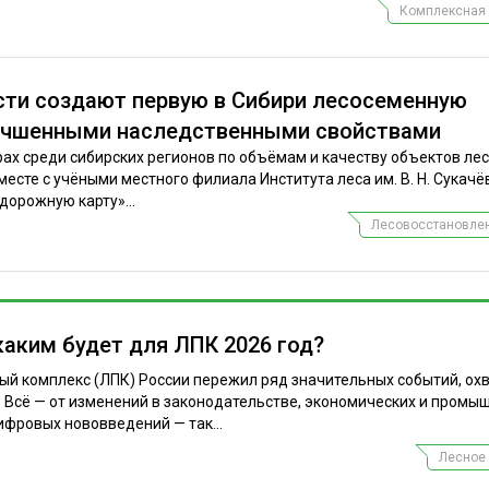
Комплексная 
сти создают первую в Сибири лесосеменную
лучшенными наследственными свойствами
рах среди сибирских регионов по объёмам и качеству объектов ле
есте с учёными местного филиала Института леса им. В. Н. Сукач
дорожную карту»...
Лесовосстановлен
каким будет для ЛПК 2026 год?
ый комплекс (ЛПК) России пережил ряд значительных событий, ох
 Всё — от изменений в законодательстве, экономических и промы
ифровых нововведений — так...
Лесное 