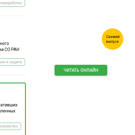
переработка
сного
ёва СО РАН
ие и защита
ЧИТАТЬ ОНЛАЙН
ПОДПИСАТЬСЯ НА ЖУРНАЛ
вативших
шленных
хозяйство