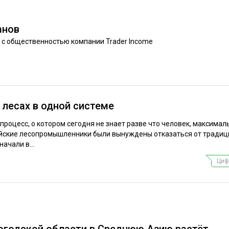
ЕВЕСИНЫ
РЫНОК
ПРОИЗВОДСТВО
ТЕХНОЛОГИИ
анов
 с общественностью компании Trader Income
ОТРАСЛЕВАЯ ДИСКУССИЯ
 лесах в одной системе
КАЛЕНДАРЬ ВЫСТАВОК
роцесс, о котором сегодня не знает разве что человек, максимал
сийские лесопромышленники были вынуждены отказаться от тради
ачали в...
Циф
логодской области в Среднюю Азию растёт