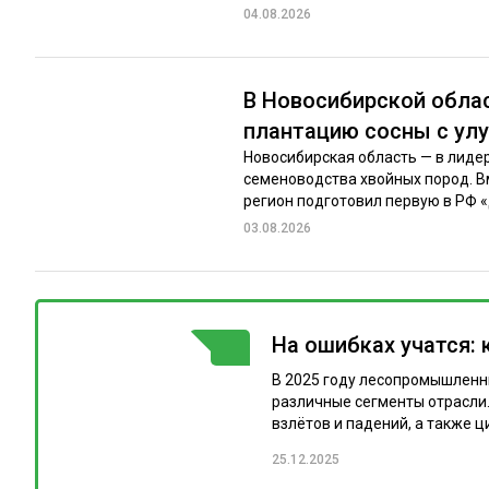
04.08.2026
В Новосибирской обла
плантацию сосны с у
Новосибирская область — в лиде
семеноводства хвойных пород. Вм
регион подготовил первую в РФ «
03.08.2026
На ошибках учатся: 
ГОРЯЧАЯ ТЕМА
В 2025 году лесопромышленн
различные сегменты отрасли.
взлётов и падений, а также ц
25.12.2025