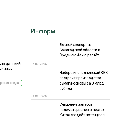
РЫНКИ СБЫТА
В УСЛОВИЯХ САНКЦИЙ
Информ
Лесной экспорт из
Вологодской области в
Среднюю Азию растёт
ИТОГИ МЕРОПРИЯТИЙ
ьно далёкий
07.08.2026
ционных
Набережночелнинский КБК
построит производство
бумаги-основы за 3 млрд
ровая среда
рублей
06.08.2026
Снижение запасов
пиломатериалов в портах
Китая создаёт потенциал