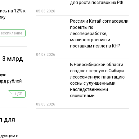
для роста поставок из РФ
ись на 12% к
05.08.2026
ику
Россия и Китай согласовали
проекты по
лесопереработке,
Лесопиление
машиностроению и
поставкам пеллет в КНР
04.08.2026
 3 млрд
В Новосибирской области
создают первую в Сибири
вую
лесосеменную плантацию
рд рублей,
сосны с улучшенными
наследственными
ЦБП
свойствами
03.08.2026
л для
одукции в