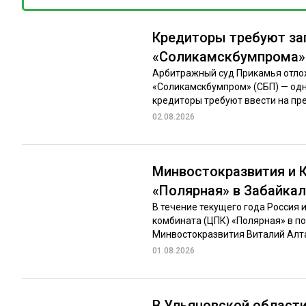
Кредиторы требуют за
«Соликамскбумпрома» 
Арбитражный суд Прикамья отлож
«Соликамскбумпром» (СБП) — одн
кредиторы требуют ввести на пре
02.08.2026
Минвостокразвития и 
«Полярная» в Забайка
В течение текущего года Россия
комбината (ЦПК) «Полярная» в п
Минвостокразвития Виталий Алтаб
01.08.2026
В Ульяновской област