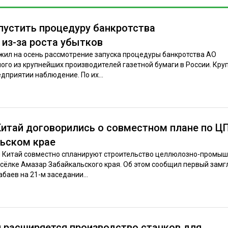
пустить процедуру банкротства
из-за роста убытков
ил на осень рассмотрение запуска процедуры банкротства АО
ого из крупнейших производителей газетной бумаги в России. Кру
дприятии наблюдение. По их...
Китай договорились о совместном плане по Ц
льском крае
 и Китай совместно спланируют строительство целлюлозно-промы
осёлке Амазар Забайкальского края. Об этом сообщил первый зам
аев на 21-м заседании...
и расширяется производство станков для