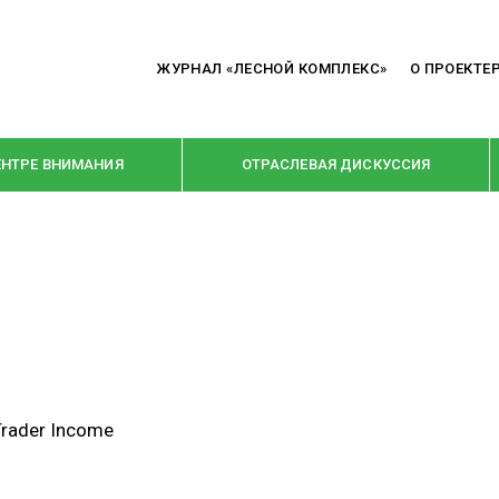
ЖУРНАЛ «ЛЕСНОЙ КОМПЛЕКС»
О ПРОЕКТЕ
ЕНТРЕ ВНИМАНИЯ
ОТРАСЛЕВАЯ ДИСКУССИЯ
РУБРИКИ
Я ПЕРЕРАБОТКА
НОВОСТИ
Е
КРУПНЫМ ПЛАНОМ
ОЕ ДОМОСТРОЕНИЕ
ВЗГЛЯД ИЗНУТРИ
rader Income
 ПРОИЗВОДСТВО
В ЦЕНТРЕ ВНИМАНИЯ
 ДРЕВЕСИНЫ
ПРЕДПРИЯТИЯ ЛПК