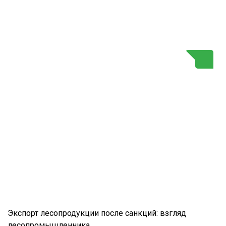
Г
Экспорт лесопродукции после санкций: взгляд
лесопромышленника