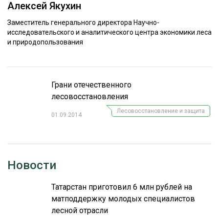
Алексей Якухин
ОБРАБОТКА ДРЕВЕСИНЫ
Заместитель генерального директора Научно-
ЦИФРОВАЯ СРЕДА
исследовательского и аналитического центра экономики леса
РУБРИКИ
и природопользования
БИОЭНЕРГЕТИКА
ТЕМАТИЧЕСКИЕ ПРОЕКТЫ
ЛЕСОВОССТАНОВЛЕНИЕ И ЗАЩИТА
ЛОГИСТИКА
Грани отечественного
ПОДБОРКИ СТАТЕЙ
лесовосстановления
ПРОИЗВОДСТВО ДРЕВЕСНЫХ ПЛИТ
Лесовосстановление и защита
01.09.2014
ЦБП
КОМПЛЕКСНАЯ ПЕРЕРАБОТКА
Новости
ЛЕСОПИЛЕНИЕ
ДЕРЕВЯННОЕ ДОМОСТРОЕНИЕ
Татарстан приготовил 6 млн рублей на
матподдержку молодых специалистов
БЕЗОПАСНОЕ ПРОИЗВОДСТВО
лесной отрасли
СОРТИРОВКА ДРЕВЕСИНЫ