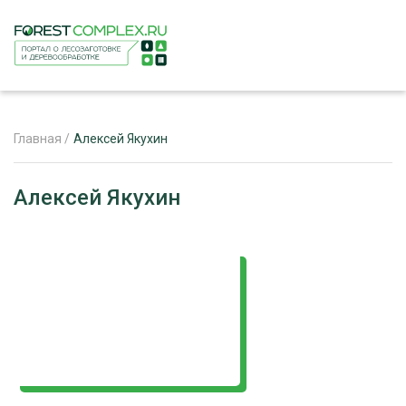
Главная
/
Алексей Якухин
ЖУРНАЛ «ЛЕСНОЙ КОМПЛЕКС»
Алексей Якухин
О ПРОЕКТЕ
РЕКЛАМОДАТЕЛЯМ
ЛЕСНОЕ ХОЗЯЙСТВО
ЭКСПЕРТНОЕ МНЕНИЕ
ЛЕСОЗАГОТОВКА