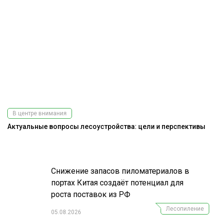
В центре внимания
Актуальные вопросы лесоустройства: цели и перспективы
Э
Снижение запасов пиломатериалов в
портах Китая создаёт потенциал для
роста поставок из РФ
Лесопиление
05.08.2026